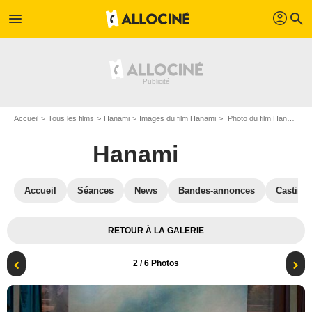
profil
menu
search
Accueil
Tous les films
Hanami
Images du film Hanami
Photo du film Hanami - Photo 2
Hanami
Accueil
Séances
News
Bandes-annonces
Casting
RETOUR À LA GALERIE
2
/ 6 Photos