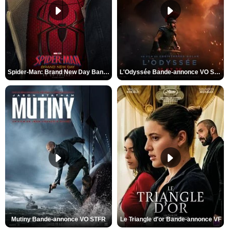
Spider-Man: Brand New Day Bande-annonce VO STFR
L'Odyssée Bande-annonce VO STFR
Mutiny Bande-annonce VO STFR
Le Triangle d'or Bande-annonce VF