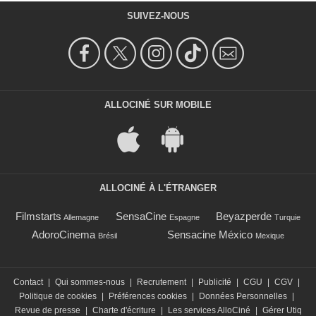
SUIVEZ-NOUS
ALLOCINÉ SUR MOBILE
ALLOCINÉ À L'ÉTRANGER
Filmstarts
SensaCine
Beyazperde
Allemagne
Espagne
Turquie
AdoroCinema
Sensacine México
Brésil
Mexique
Contact
|
Qui sommes-nous
|
Recrutement
|
Publicité
|
CGU
|
CGV
|
Politique de cookies
|
Préférences cookies
|
Données Personnelles
|
Revue de presse
|
Charte d'écriture
|
Les services AlloCiné
|
Gérer Utiq