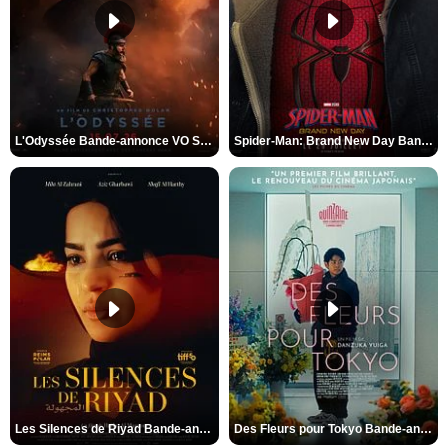
L'Odyssée Bande-annonce VO STFR
Spider-Man: Brand New Day Bande-annonce VO STFR
Les Silences de Riyad Bande-annonce VO STFR
Des Fleurs pour Tokyo Bande-annonce VO STFR