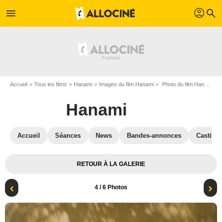
profil
menu
search
Accueil
Tous les films
Hanami
Images du film Hanami
Photo du film Hanami - Photo 4
Hanami
Accueil
Séances
News
Bandes-annonces
Casting
RETOUR À LA GALERIE
4
/ 6 Photos