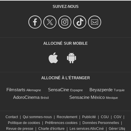
SUIVEZ-NOUS
ALLOCINÉ SUR MOBILE
ALLOCINÉ À L'ÉTRANGER
Filmstarts
SensaCine
Beyazperde
Allemagne
Espagne
Turquie
AdoroCinema
Sensacine México
Brésil
Mexique
Contact
|
Qui sommes-nous
|
Recrutement
|
Publicité
|
CGU
|
CGV
|
Politique de cookies
|
Préférences cookies
|
Données Personnelles
|
Revue de presse
|
Charte d'écriture
|
Les services AlloCiné
|
Gérer Utiq