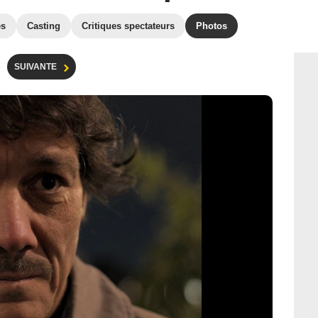
es
Casting
Critiques spectateurs
Photos
SUIVANTE