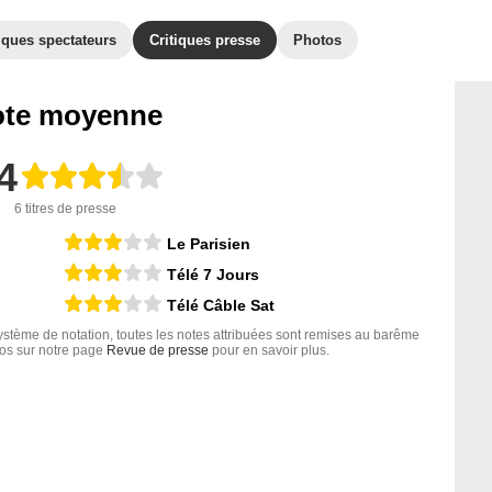
iques spectateurs
Critiques presse
Photos
te moyenne
4
6 titres de presse
Le Parisien
Télé 7 Jours
Télé Câble Sat
tème de notation, toutes les notes attribuées sont remises au barême
nfos sur notre page
Revue de presse
pour en savoir plus.