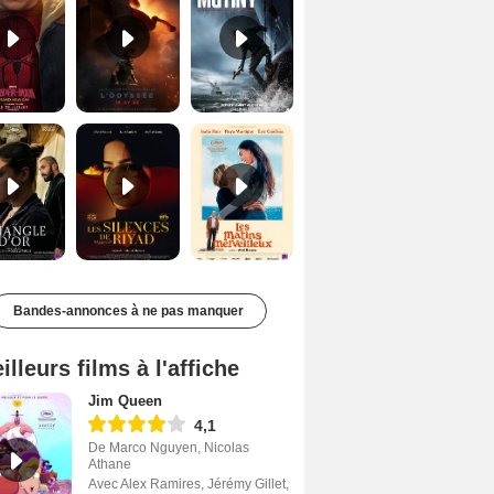
Le Triangle d'or Bande-annonce VF
Les Silences de Riyad Bande-annonce VO STFR
Les Matins merveilleux Bande-annonce VF
Bandes-annonces à ne pas manquer
illeurs films à l'affiche
Jim Queen
4,1
De Marco Nguyen, Nicolas
Athane
Avec Alex Ramires, Jérémy Gillet,