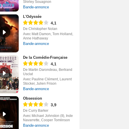
Shirley Souagnon
Bande-annonce
L'Odyssée
4,1
De Christopher Nolan
Avec Matt Damon, Tom Holland,
Anne Hathaway
Bande-annonce
De la Comédie-Française
4,1
De Martin Darondeau, Bertrand
Usclat
Avec Pauline Clément, Laurent
Stocker, Julien Frison
Bande-annonce
Obsession
3,9
De Curry Barker
Avec Michael Johnston (II), Inde
Navarrette, Cooper Tomlinson
Bande-annonce