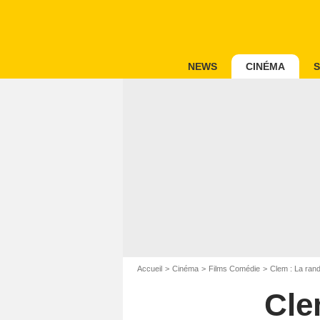
NEWS
CINÉMA
S
Accueil
Cinéma
Films Comédie
Clem : La rand
Cle