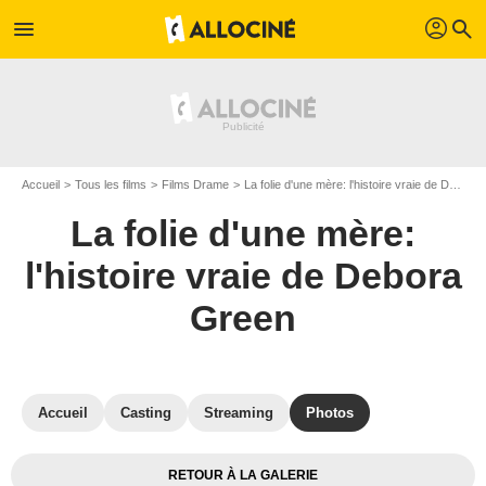
profil
menu
search
Accueil
Tous les films
Films Drame
La folie d'une mère: l'histoire vraie de Debora Green
La folie d'une mère:
l'histoire vraie de Debora
Green
Accueil
Casting
Streaming
Photos
RETOUR À LA GALERIE