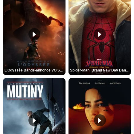
L'Odyssée Bande-annonce VO STFR
Spider-Man: Brand New Day Bande-annonce VO STFR