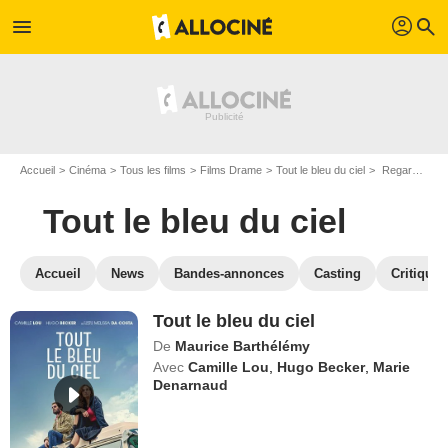
profil
menu
search
Accueil
Cinéma
Tous les films
Films Drame
Tout le bleu du ciel
Regarder Tout le bleu du ciel en SVOD
Tout le bleu du ciel
Accueil
News
Bandes-annonces
Casting
Critiques
Tout le bleu du ciel
De
Maurice Barthélémy
Avec
Camille Lou
,
Hugo Becker
,
Marie
Denarnaud