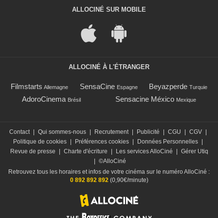
ALLOCINÉ SUR MOBILE
ALLOCINÉ À L'ÉTRANGER
Filmstarts
SensaCine
Beyazperde
Allemagne
Espagne
Turquie
AdoroCinema
Sensacine México
Brésil
Mexique
Contact
|
Qui sommes-nous
|
Recrutement
|
Publicité
|
CGU
|
CGV
|
Politique de cookies
|
Préférences cookies
|
Données Personnelles
|
Revue de presse
|
Charte d'écriture
|
Les services AlloCiné
|
Gérer Utiq
|
©AlloCiné
Retrouvez tous les horaires et infos de votre cinéma sur le numéro AlloCiné :
0 892 892 892
(0,90€/minute)