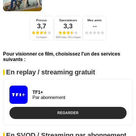
Presse
Spectateurs
Mes amis
3,7
3,3
--
3 critiques
1609 notes, 314 critiques
Pour visionner ce film, choisissez l'un des services
suivants :
En replay / streaming gratuit
TF1+
Par abonnement
REGARDER
En SVOD / Streaming par abonnement