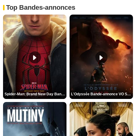
Top Bandes-annonces
Spider-Man: Brand New Day Bande-annonce VO STFR
L'Odyssée Bande-annonce VO STFR