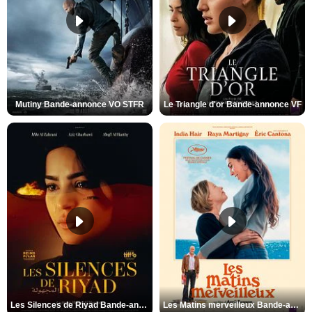
Mutiny Bande-annonce VO STFR
Le Triangle d'or Bande-annonce VF
Les Silences de Riyad Bande-annonce VO STFR
Les Matins merveilleux Bande-annonce VF