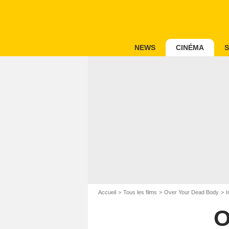
NEWS
CINÉMA
S
Accueil
Tous les films
Over Your Dead Body
I
O