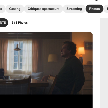
es
Casting
Critiques spectateurs
Streaming
Photos
NTE
3
/ 3 Photos