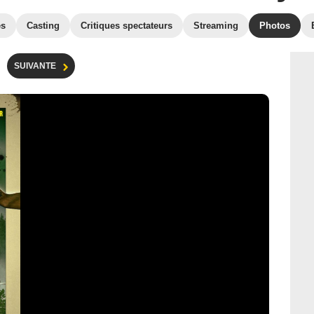
es
Casting
Critiques spectateurs
Streaming
Photos
SUIVANTE