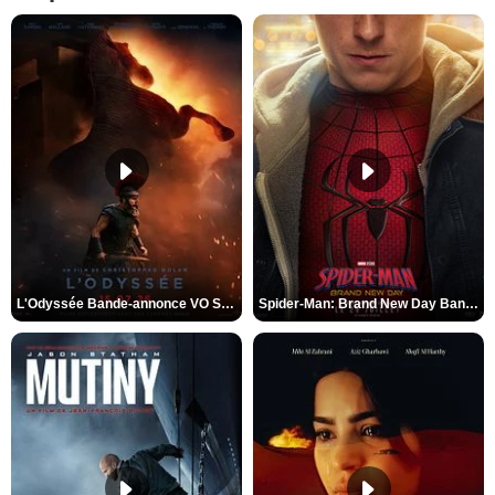
L'Odyssée Bande-annonce VO STFR
Spider-Man: Brand New Day Bande-annonce VO STFR