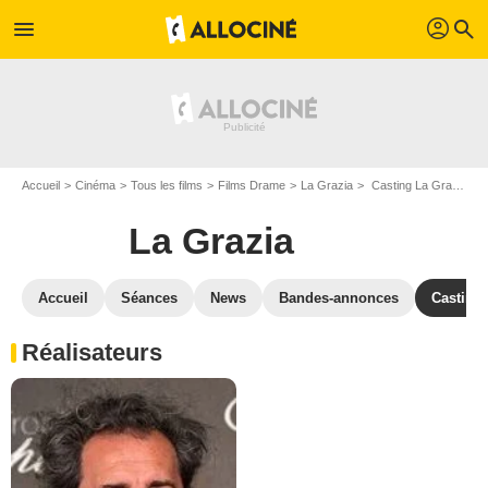
profil
menu
search
Accueil
Cinéma
Tous les films
Films Drame
La Grazia
Casting La Grazia
La Grazia
Accueil
Séances
News
Bandes-annonces
Casting
Réalisateurs