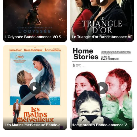
L'Odyssée Bande-annonce VO STFR
Le Triangle d'or Bande-annonce VF
Les Matins merveilleux Bande-annonce VF
Home stories Bande-annonce VO STFR