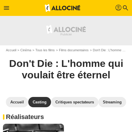
profil
menu
search
Accueil
Cinéma
Tous les films
Films documentaires
Don't Die : L'homme qui voulait être éternel
Don't Die : L'homme qui
voulait être éternel
Accueil
Casting
Critiques spectateurs
Streaming
Réalisateurs