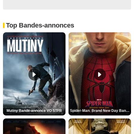
Top Bandes-annonces
Mutiny Bande-annonce VO STFR
Spider-Man: Brand New Day Bande-annonce VO STFR