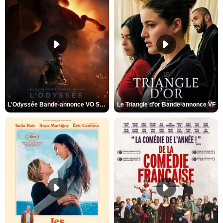
L'Odyssée Bande-annonce VO STFR
Le Triangle d'or Bande-annonce VF