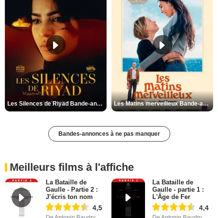
Les Silences de Riyad Bande-annonce VO STFR
Les Matins merveilleux Bande-annonce VF
Bandes-annonces à ne pas manquer
Meilleurs films à l'affiche
La Bataille de
La Bataille de
Gaulle - Partie 2 :
Gaulle - partie 1 :
J’écris ton nom
L'Âge de Fer
4,5
4,4
De Antonin Baudry
De Antonin Baudry