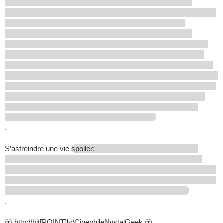
.
S’astreindre une vie
spoiler:
.
⦿ http://bit[POINT]ly/CinephileNostalGeek ⦿