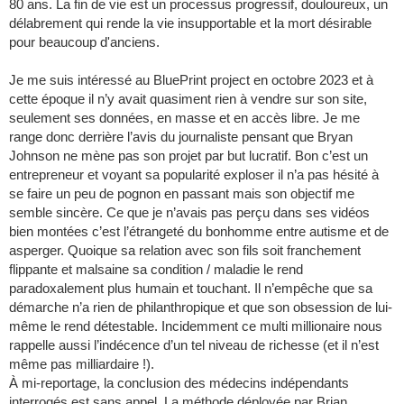
80 ans. La fin de vie est un processus progressif, douloureux, un
délabrement qui rende la vie insupportable et la mort désirable
pour beaucoup d'anciens.
Je me suis intéressé au BluePrint project en octobre 2023 et à
cette époque il n’y avait quasiment rien à vendre sur son site,
seulement ses données, en masse et en accès libre. Je me
range donc derrière l’avis du journaliste pensant que Bryan
Johnson ne mène pas son projet par but lucratif. Bon c’est un
entrepreneur et voyant sa popularité exploser il n’a pas hésité à
se faire un peu de pognon en passant mais son objectif me
semble sincère. Ce que je n’avais pas perçu dans ses vidéos
bien montées c’est l’étrangeté du bonhomme entre autisme et de
asperger. Quoique sa relation avec son fils soit franchement
flippante et malsaine sa condition / maladie le rend
paradoxalement plus humain et touchant. Il n’empêche que sa
démarche n’a rien de philanthropique et que son obsession de lui-
même le rend détestable. Incidemment ce multi millionaire nous
rappelle aussi l’indécence d’un tel niveau de richesse (et il n’est
même pas milliardaire !).
À mi-reportage, la conclusion des médecins indépendants
interrogés est sans appel. La méthode déployée par Brian