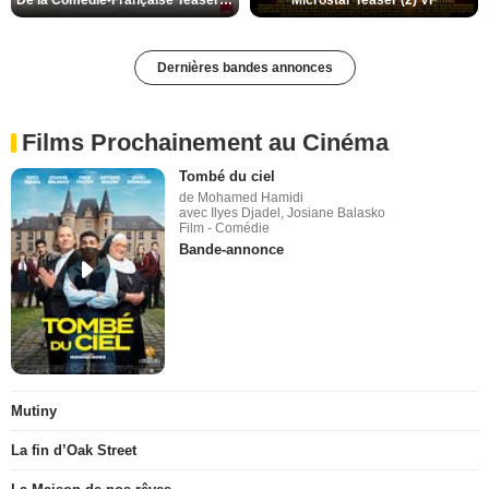
De la Comédie-Française Teaser (3) VF
Microstar Teaser (2) VF
Dernières bandes annonces
Films Prochainement au Cinéma
Tombé du ciel
de Mohamed Hamidi
avec Ilyes Djadel, Josiane Balasko
Film - Comédie
Bande-annonce
Mutiny
La fin d’Oak Street