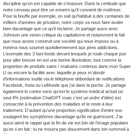
discipline qu’on est capable de s’imposer. Dans la certitude que
notre cerveau peut être un ennemi qu’il convient de maîtriser.
Pour la bouffe par exemple, on sait qu’habitué à des centaines de
milliers d’années de privation, notre corps va nous faire avaler
bien davantage que ce qu’il réclame. Je partage aussi avec
Johnson une vision critique du capitalisme et notamment le fait
que nous avons construit une société qui nous impose ou à
minima nous soumet quotidiennement aux pires addictions.
L’exemple des 3 fast-foods devant lesquels je roule chaque jour
pour aller bosser en est une bonne illustration, tout comme la
proportion de produits sains / malsains contenus dans mon Super
U ou encore la facilité avec laquelle je peux m’abrutir
d’informations inutile via le téléphone débordant de notifications
Facebook, Insta ou LeMonde que j’ai dans la poche. Je partage
également le contre sens qu’est le système médical actuel où
seul 4% (estimation ChatGPT mais c’est un ordre d’idée) est
consacrée à la prévention des maladies et le reste à leur
traitement. D'autant qu’une proportion significative d’entre eux
soulagent les symptômes davantage qu’ils ne guérissent. J’ai
aussi aimé le rappel que la fin de vie est loin de l'image populaire
qu'on s'en fait : tu ne mourra pas doucement dans ton sommeil à