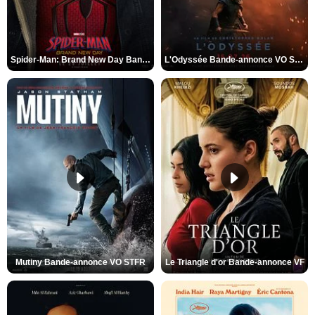
Spider-Man: Brand New Day Bande-annonce VO STFR
L'Odyssée Bande-annonce VO STFR
Mutiny Bande-annonce VO STFR
Le Triangle d'or Bande-annonce VF