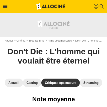
profil
menu
search
Accueil
Cinéma
Tous les films
Films documentaires
Don't Die : L'homme qui voulait être éternel
Don't Die : L'homme qui
voulait être éternel
Accueil
Casting
Critiques spectateurs
Streaming
Note moyenne