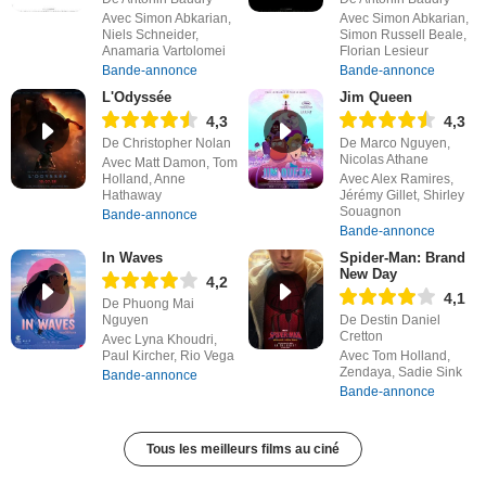
Avec Simon Abkarian,
Avec Simon Abkarian,
Niels Schneider,
Simon Russell Beale,
Anamaria Vartolomei
Florian Lesieur
Bande-annonce
Bande-annonce
L'Odyssée
Jim Queen
4,3
4,3
De Christopher Nolan
De Marco Nguyen,
Nicolas Athane
Avec Matt Damon, Tom
Holland, Anne
Avec Alex Ramires,
Hathaway
Jérémy Gillet, Shirley
Souagnon
Bande-annonce
Bande-annonce
In Waves
Spider-Man: Brand
New Day
4,2
4,1
De Phuong Mai
Nguyen
De Destin Daniel
Cretton
Avec Lyna Khoudri,
Paul Kircher, Rio Vega
Avec Tom Holland,
Zendaya, Sadie Sink
Bande-annonce
Bande-annonce
Tous les meilleurs films au ciné