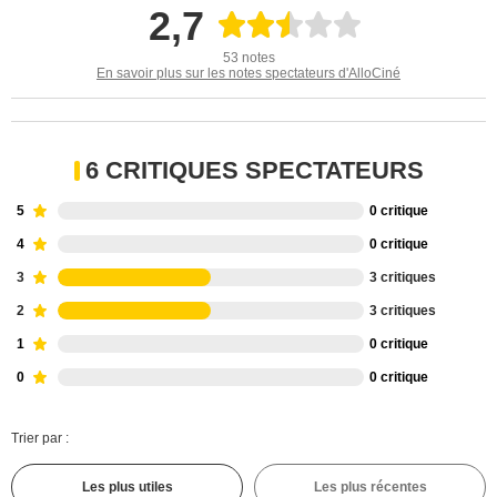
2,7
53 notes
En savoir plus sur les notes spectateurs d'AlloCiné
6 CRITIQUES SPECTATEURS
5
0 critique
4
0 critique
3
3 critiques
2
3 critiques
1
0 critique
0
0 critique
Trier par :
Les plus utiles
Les plus récentes