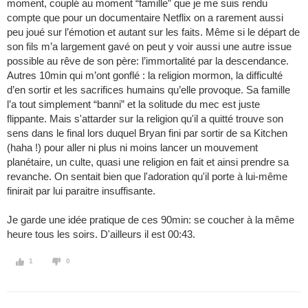
moment, couplé au moment “famille” que je me suis rendu
compte que pour un documentaire Netflix on a rarement aussi
peu joué sur l’émotion et autant sur les faits. Même si le départ de
son fils m’a largement gavé on peut y voir aussi une autre issue
possible au rêve de son père: l’immortalité par la descendance.
Autres 10min qui m’ont gonflé : la religion mormon, la difficulté
d’en sortir et les sacrifices humains qu’elle provoque. Sa famille
l’a tout simplement “banni” et la solitude du mec est juste
flippante. Mais s'attarder sur la religion qu'il a quitté trouve son
sens dans le final lors duquel Bryan fini par sortir de sa Kitchen
(haha !) pour aller ni plus ni moins lancer un mouvement
planétaire, un culte, quasi une religion en fait et ainsi prendre sa
revanche. On sentait bien que l'adoration qu'il porte à lui-même
finirait par lui paraitre insuffisante.
Je garde une idée pratique de ces 90min: se coucher à la même
heure tous les soirs. D'ailleurs il est 00:43.
1
0