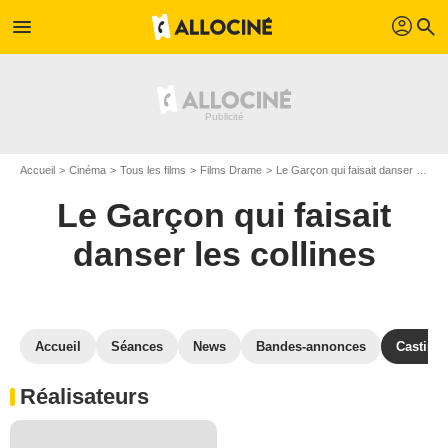
profil
menu
search
Accueil
Cinéma
Tous les films
Films Drame
Le Garçon qui faisait danser les collines
Le Garçon qui faisait
danser les collines
Accueil
Séances
News
Bandes-annonces
Casting
Réalisateurs