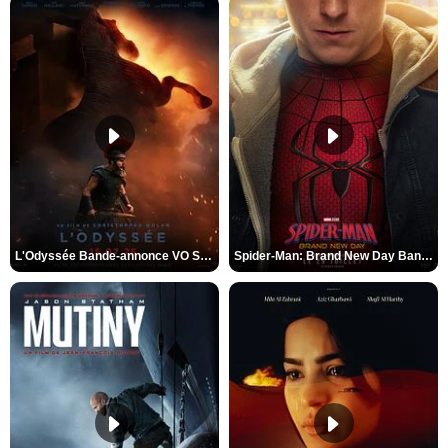
L'Odyssée Bande-annonce VO STFR
Spider-Man: Brand New Day Bande-annonce VO STFR