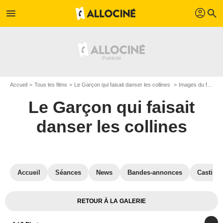
profil
menu
search
Accueil
Tous les films
Le Garçon qui faisait danser les collines
Images du film Le Garçon qui faisait danser les collines
Le Garçon qui faisait
danser les collines
Accueil
Séances
News
Bandes-annonces
Casting
RETOUR À LA GALERIE