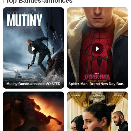
Top Bandes-annonces
Mutiny Bande-annonce VO STFR
Spider-Man: Brand New Day Bande-annonce VO STFR