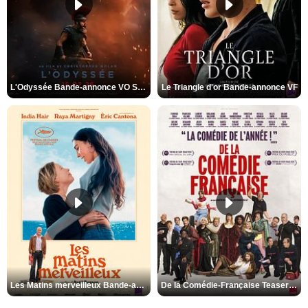
L'Odyssée Bande-annonce VO STFR
Le Triangle d'or Bande-annonce VF
Les Matins merveilleux Bande-annonce VF
De la Comédie-Française Teaser VF