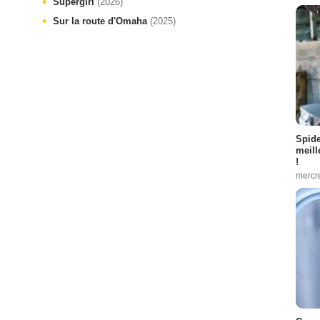
Supergirl
(2026)
Sur la route d'Omaha
(2025)
Spid
meill
!
mercr