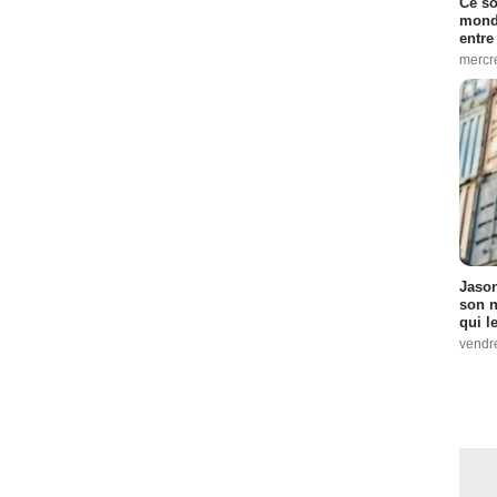
Ce so
monde
entre
mercr
Jason
son n
qui le
vendre