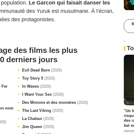
 population.
Le Garcon qui faisait danser les
communauté des Yuruk est musulmane. À l’écran,
rnées des protagonistes.
B
'
To
age des films les plus
0 derniers jours
Evil Dead Burn
(2026)
Toy Story 5
(2026)
e Fer
In Waves
(2026)
I Want Your Sex
(2026)
Des Minions et des monstres
(2026)
 ton nom
The Last Viking
(2025)
"Un h
risqu
La Chaleur
(2026)
des r
026)
bel 
Jim Queen
(2026)
mercr