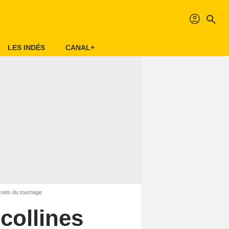
profil
search
LES INDÉS
CANAL+
ecrets du tournage
collines