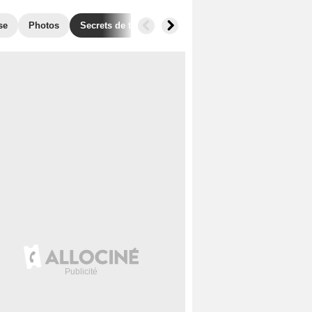
se
Photos
Secrets de tournage
Box Office