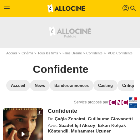
profil
menu
search
Accueil
Cinéma
Tous les films
Films Drame
Confidente
VOD Confidente
Confidente
Accueil
News
Bandes-annonces
Casting
Critiques
Service proposé par
Confidente
De
Çağla Zencirci
,
Guillaume Giovanetti
Avec
Saadet Işıl Aksoy
,
Erkan Kolçak
Köstendil
,
Muhammet Uzuner