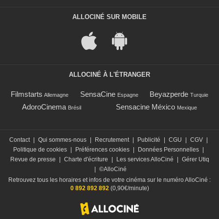
ALLOCINÉ SUR MOBILE
ALLOCINÉ À L'ÉTRANGER
Filmstarts
SensaCine
Beyazperde
Allemagne
Espagne
Turquie
AdoroCinema
Sensacine México
Brésil
Mexique
Contact
|
Qui sommes-nous
|
Recrutement
|
Publicité
|
CGU
|
CGV
|
Politique de cookies
|
Préférences cookies
|
Données Personnelles
|
Revue de presse
|
Charte d'écriture
|
Les services AlloCiné
|
Gérer Utiq
|
©AlloCiné
Retrouvez tous les horaires et infos de votre cinéma sur le numéro AlloCiné :
0 892 892 892
(0,90€/minute)