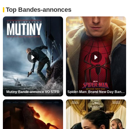
Top Bandes-annonces
Mutiny Bande-annonce VO STFR
Spider-Man: Brand New Day Bande-annonce VO STFR