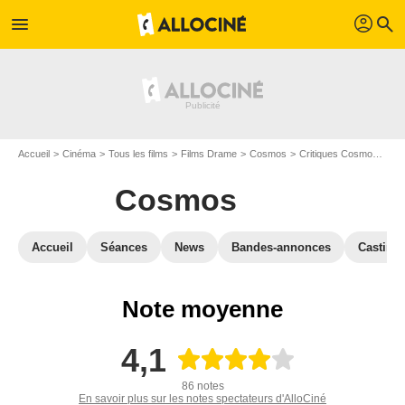
profil
menu
search
Accueil
Cinéma
Tous les films
Films Drame
Cosmos
Critiques Cosmos
Avi
Cosmos
Accueil
Séances
News
Bandes-annonces
Casting
Note moyenne
4,1
86 notes
En savoir plus sur les notes spectateurs d'AlloCiné