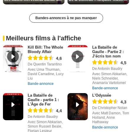
Bandes-annonces à ne pas manquer
Meilleurs films à l'affiche
Kill Bill: The Whole
La Bataille de
Bloody Affair
Gaulle - Partie 2 :
J’écris ton nom
4,6
4,5
De Quentin Tarantino
De Antonin Baudry
Avec Uma Thurman,
David Carradine, Lucy
Avec Simon Abkarian,
Liu
Niels Schneider,
Anamaria Vartolomei
Bande-annonce
Bande-annonce
La Bataille de
L'Odyssée
Gaulle - partie 1 :
4,3
L'Âge de Fer
De Christopher Nolan
4,4
Avec Matt Damon, Tom
De Antonin Baudry
Holland, Anne
Avec Simon Abkarian,
Hathaway
Simon Russell Beale,
Bande-annonce
Florian Lesieur