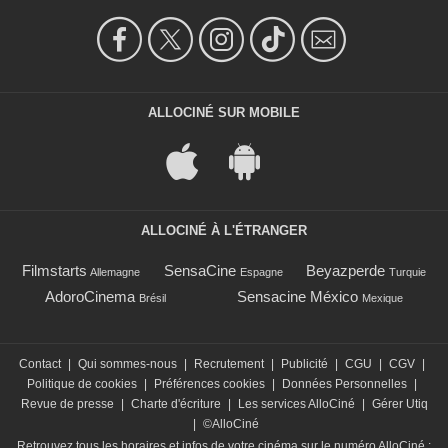
ALLOCINÉ SUR MOBILE
ALLOCINÉ À L'ÉTRANGER
Filmstarts
SensaCine
Beyazperde
Allemagne
Espagne
Turquie
AdoroCinema
Sensacine México
Brésil
Mexique
Contact
|
Qui sommes-nous
|
Recrutement
|
Publicité
|
CGU
|
CGV
|
Politique de cookies
|
Préférences cookies
|
Données Personnelles
|
Revue de presse
|
Charte d'écriture
|
Les services AlloCiné
|
Gérer Utiq
|
©AlloCiné
Retrouvez tous les horaires et infos de votre cinéma sur le numéro AlloCiné :