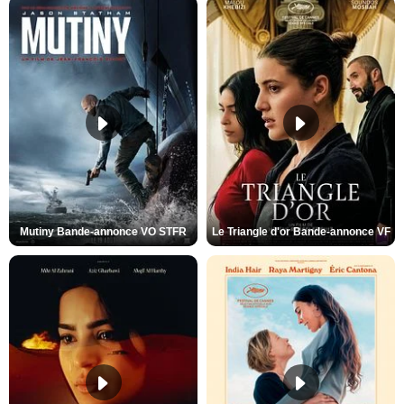
Mutiny Bande-annonce VO STFR
Le Triangle d'or Bande-annonce VF