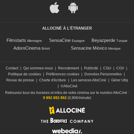
ALLOCINÉ À L'ÉTRANGER
Filmstarts
SensaCine
Beyazperde
Allemagne
Espagne
Turquie
AdoroCinema
Sensacine México
Brésil
Mexique
Contact
|
Qui sommes-nous
|
Recrutement
|
Publicité
|
CGU
|
CGV
|
Politique de cookies
|
Préférences cookies
|
Données Personnelles
|
Revue de presse
|
Charte d'écriture
|
Les services AlloCiné
|
Gérer Utiq
|
©AlloCiné
Retrouvez tous les horaires et infos de votre cinéma sur le numéro AlloCiné :
0 892 892 892
(0,90€/minute)