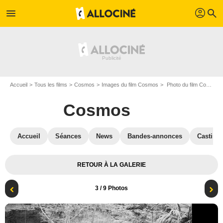
profil
menu
search
Accueil
Tous les films
Cosmos
Images du film Cosmos
Photo du film Cosmos - Photo 3
Cosmos
Accueil
Séances
News
Bandes-annonces
Casting
RETOUR À LA GALERIE
3
/ 9 Photos