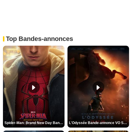
Top Bandes-annonces
Spider-Man: Brand New Day Bande-annonce VO STFR
L'Odyssée Bande-annonce VO STFR