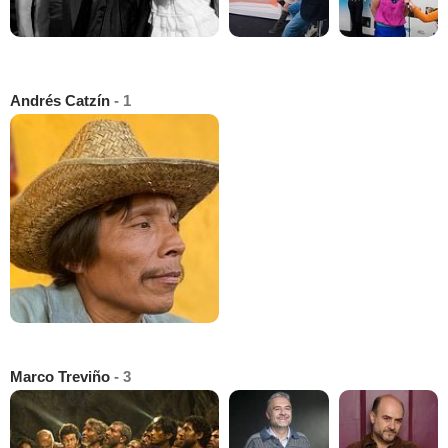
Andrés Catzín
- 1
Marco Treviño
- 3