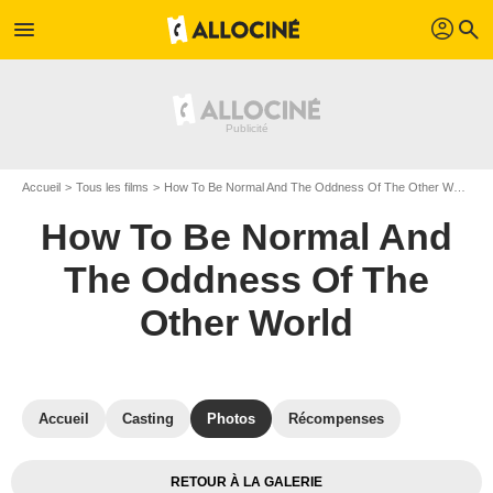
profil
menu
search
Accueil
Tous les films
How To Be Normal And The Oddness Of The Other World
How To Be Normal And
The Oddness Of The
Other World
Accueil
Casting
Photos
Récompenses
RETOUR À LA GALERIE