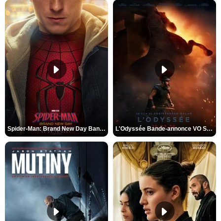
Spider-Man: Brand New Day Bande-annonce VO STFR
L'Odyssée Bande-annonce VO STFR