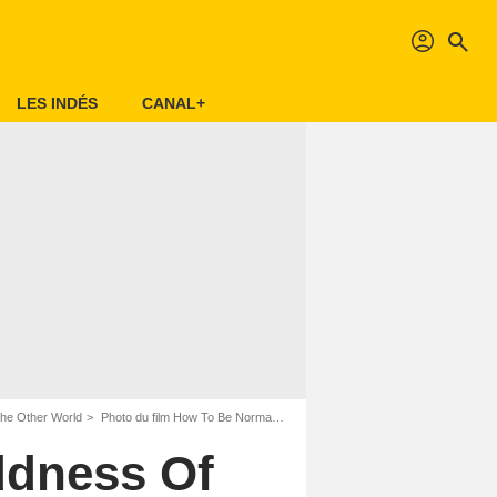
profil
search
LES INDÉS
CANAL+
he Other World
Photo du film How To Be Normal And The Oddness Of The Other World - Photo 1
ddness Of