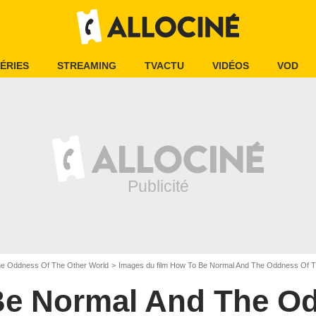
ÉRIES
STREAMING
TVACTU
VIDÉOS
VOD
e Oddness Of The Other World
Images du film How To Be Normal And The Oddness Of T
e Normal And The O