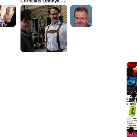
Cornelius Obonya
- 2