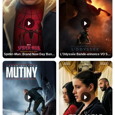
Spider-Man: Brand New Day Bande-annonce VO STFR
L'Odyssée Bande-annonce VO STFR