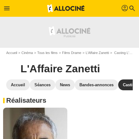
profil
menu
search
Accueil
Cinéma
Tous les films
Films Drame
L'Affaire Zanetti
Casting L'Affaire Zanetti
L'Affaire Zanetti
Accueil
Séances
News
Bandes-annonces
Casting
Réalisateurs