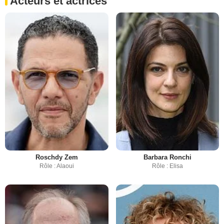
Acteurs et actrices
Roschdy Zem
Barbara Ronchi
Rôle : Alaoui
Rôle : Elisa