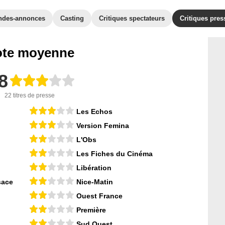
ndes-annonces
Casting
Critiques spectateurs
Critiques pres
te moyenne
8
22 titres de presse
Les Echos
Version Femina
L'Obs
Les Fiches du Cinéma
Libération
sace
Nice-Matin
Ouest France
Première
Sud Ouest