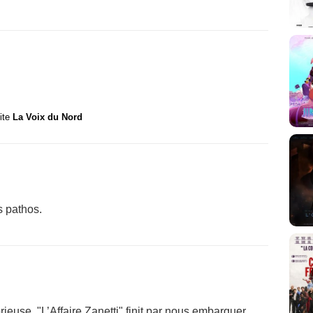
site
La Voix du Nord
s pathos.
euse, "L’Affaire Zanetti" finit par nous embarquer