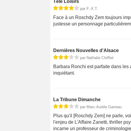
Télé Loisirs
par F.-X.T.
Face à un Roschdy Zem toujours imp
justesse un personnage particulièremen
Dernières Nouvelles d'Alsace
par Nathalie Chifflet
Barbara Ronchi est parfaite dans le
inquiétant.
La Tribune Dimanche
par Marc-Aurèle Garreau
Plus qu'il [Roschdy Zem] ne parle, voi
l'enjeu de L'Affaire Zanetti, thriller p
incarne un professeur de criminologi