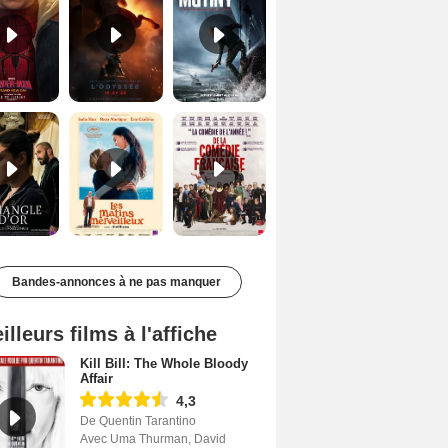
Le Triangle d'or Bande-annonce VF
Les Matins merveilleux Bande-annonce VF
De la Comédie-Française Teaser VF
Bandes-annonces à ne pas manquer
illeurs films à l'affiche
Kill Bill: The Whole Bloody
Affair
4,3
De Quentin Tarantino
Avec Uma Thurman, David