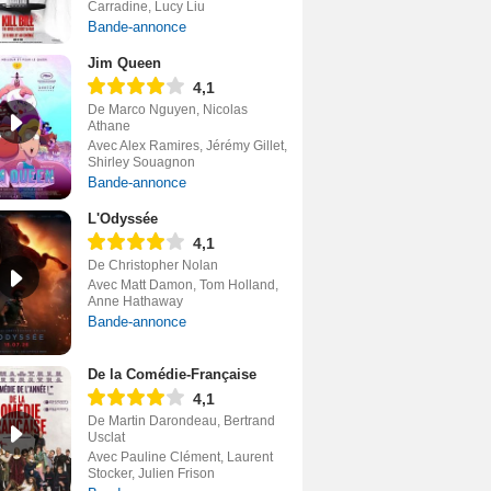
Carradine, Lucy Liu
Bande-annonce
Jim Queen
4,1
De Marco Nguyen, Nicolas
Athane
Avec Alex Ramires, Jérémy Gillet,
Shirley Souagnon
Bande-annonce
L'Odyssée
4,1
De Christopher Nolan
Avec Matt Damon, Tom Holland,
Anne Hathaway
Bande-annonce
De la Comédie-Française
4,1
De Martin Darondeau, Bertrand
Usclat
Avec Pauline Clément, Laurent
Stocker, Julien Frison