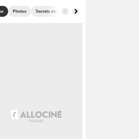
se
Photos
Secrets de tournage
Box Office
Récompense