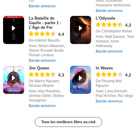
Liu
Niels Schneider,
Anamaria Vartolomei
Bande-annonce
Bande-annonce
La Bataille de
L'Odyssée
Gaulle - partie 1 :
4,3
L'Âge de Fer
De Christopher Nolan
4,4
Avec Matt Damon, Tom
De Antonin Baudry
Holland, Anne
Avec Simon Abkarian,
Hathaway
Simon Russell Beale,
Bande-annonce
Florian Lesieur
Bande-annonce
Jim Queen
In Waves
4,3
4,2
De Marco Nguyen,
De Phuong Mai
Nicolas Athane
Nguyen
Avec Alex Ramires,
Avec Lyna Khoudri,
Jérémy Gillet, Shirley
Paul Kircher, Rio Vega
Souagnon
Bande-annonce
Bande-annonce
Tous les meilleurs films au ciné