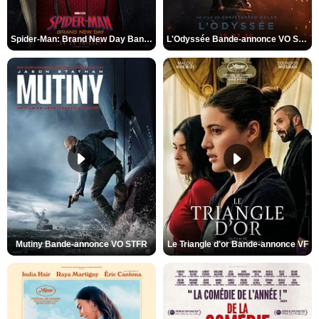
Spider-Man: Brand New Day Bande-annonce VO STFR
L'Odyssée Bande-annonce VO STFR
Mutiny Bande-annonce VO STFR
Le Triangle d'or Bande-annonce VF