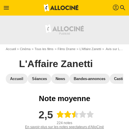
profil
menu
search
Accueil
Cinéma
Tous les films
Films Drame
L'Affaire Zanetti
Avis sur L'Affaire Zanetti
L'Affaire Zanetti
Accueil
Séances
News
Bandes-annonces
Casting
Note moyenne
2,5
224 notes
En savoir plus sur les notes spectateurs d'AlloCiné