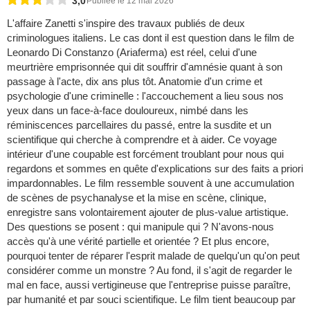
3,0
Publiée le 12 mai 2026
L'affaire Zanetti s'inspire des travaux publiés de deux
criminologues italiens. Le cas dont il est question dans le film de
Leonardo Di Constanzo (Ariaferma) est réel, celui d'une
meurtrière emprisonnée qui dit souffrir d'amnésie quant à son
passage à l'acte, dix ans plus tôt. Anatomie d'un crime et
psychologie d'une criminelle : l'accouchement a lieu sous nos
yeux dans un face-à-face douloureux, nimbé dans les
réminiscences parcellaires du passé, entre la susdite et un
scientifique qui cherche à comprendre et à aider. Ce voyage
intérieur d'une coupable est forcément troublant pour nous qui
regardons et sommes en quête d'explications sur des faits a priori
impardonnables. Le film ressemble souvent à une accumulation
de scènes de psychanalyse et la mise en scène, clinique,
enregistre sans volontairement ajouter de plus-value artistique.
Des questions se posent : qui manipule qui ? N'avons-nous
accès qu'à une vérité partielle et orientée ? Et plus encore,
pourquoi tenter de réparer l'esprit malade de quelqu'un qu'on peut
considérer comme un monstre ? Au fond, il s'agit de regarder le
mal en face, aussi vertigineuse que l'entreprise puisse paraître,
par humanité et par souci scientifique. Le film tient beaucoup par