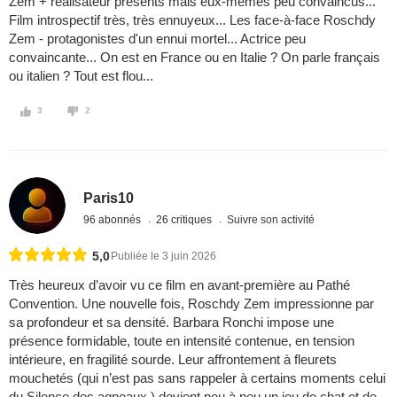
Zem + réalisateur présents mais eux-mêmes peu convaincus...
Film introspectif très, très ennuyeux... Les face-à-face Roschdy
Zem - protagonistes d'un ennui mortel... Actrice peu
convaincante... On est en France ou en Italie ? On parle français
ou italien ? Tout est flou...
3
2
Paris10
96 abonnés
26 critiques
Suivre son activité
5,0
Publiée le 3 juin 2026
Très heureux d’avoir vu ce film en avant-première au Pathé
Convention. Une nouvelle fois, Roschdy Zem impressionne par
sa profondeur et sa densité. Barbara Ronchi impose une
présence formidable, toute en intensité contenue, en tension
intérieure, en fragilité sourde. Leur affrontement à fleurets
mouchetés (qui n’est pas sans rappeler à certains moments celui
du Silence des agneaux ) devient peu à peu un jeu de chat et de