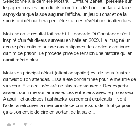
Sélectionné à la dernière Mostra, "L’Affaire Zanetti" présente sur
le papier tous les ingrédients d’un film alléchant : un face-à-face
asphyxiant que laisse augurer l’affiche, un jeu du chat et de la
souris qui débouchera peut-être sur des révélations inattendues.
Mais hélas le résultat fait pschittt. Leonardo Di Constanzo s’est
inspiré d’un fait divers survenu en Italie en 2009. Il a imaginé un
centre pénitentiaire suisse aux antipodes des codes classiques
du film de prison. Le procédé prive de tension une histoire qui en
aurait mérité plus.
Mais son principal défaut (attention spoiler) est de nous frustrer
du twist qu’on attendait. Elisa a été condamnée pour le meurtre de
sa sœur. Elle avait déclaré ne plus s’en souvenir. Des experts
avaient confirmé son amnésie. Les entretiens avec le professeur
Alaoui – et quelques flashbacks lourdement explicatifs – vont
l’aider à retrouver la mémoire de ce crime sordide. Tout ça pour
ça a-t-on envie de dire en sortant de la salle…
0
0