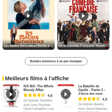
Les Matins merveilleux Bande-annonce VF
De la Comédie-Française Teaser VF
Bandes-annonces à ne pas manquer
Meilleurs films à l'affiche
Kill Bill: The Whole
La Bataille de
Bloody Affair
Gaulle - Partie 2 :
J’écris ton nom
4,6
4,5
De Quentin Tarantino
De Antonin Baudry
Avec Uma Thurman,
David Carradine, Lucy
Avec Simon Abkarian,