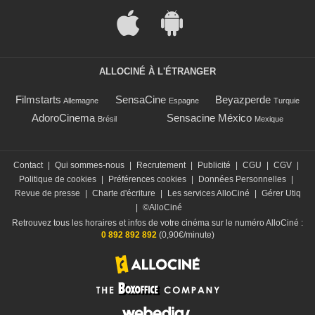
ALLOCINÉ À L'ÉTRANGER
Filmstarts
SensaCine
Beyazperde
Allemagne
Espagne
Turquie
AdoroCinema
Sensacine México
Brésil
Mexique
Contact
|
Qui sommes-nous
|
Recrutement
|
Publicité
|
CGU
|
CGV
|
Politique de cookies
|
Préférences cookies
|
Données Personnelles
|
Revue de presse
|
Charte d'écriture
|
Les services AlloCiné
|
Gérer Utiq
|
©AlloCiné
Retrouvez tous les horaires et infos de votre cinéma sur le numéro AlloCiné :
0 892 892 892
(0,90€/minute)