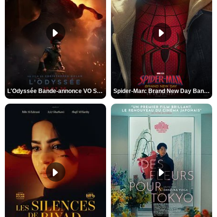
L'Odyssée Bande-annonce VO STFR
Spider-Man: Brand New Day Bande-annonce VO STFR