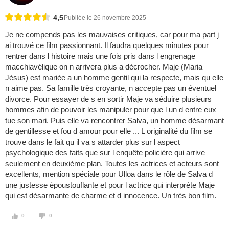
4,5
Publiée le 26 novembre 2025
Je ne compends pas les mauvaises critiques, car pour ma part j
ai trouvé ce film passionnant. Il faudra quelques minutes pour
rentrer dans l histoire mais une fois pris dans l engrenage
macchiavélique on n arrivera plus a décrocher. Maje (Maria
Jésus) est mariée a un homme gentil qui la respecte, mais qu elle
n aime pas. Sa famille très croyante, n accepte pas un éventuel
divorce. Pour essayer de s en sortir Maje va séduire plusieurs
hommes afin de pouvoir les manipuler pour que l un d entre eux
tue son mari. Puis elle va rencontrer Salva, un homme désarmant
de gentillesse et fou d amour pour elle ... L originalité du film se
trouve dans le fait qu il va s attarder plus sur l aspect
psychologique des faits que sur l enquête policière qui arrive
seulement en deuxième plan. Toutes les actrices et acteurs sont
excellents, mention spéciale pour Ulloa dans le rôle de Salva d
une justesse époustouflante et pour l actrice qui interprète Maje
qui est désarmante de charme et d innocence. Un très bon film.
0
0