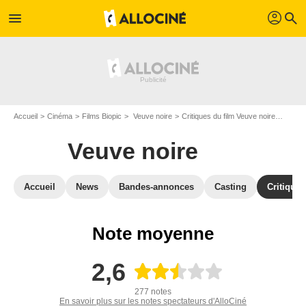
profil
menu
search
Accueil
Cinéma
Films Biopic
Veuve noire
Critiques du film Veuve noire
Dernie
Veuve noire
Accueil
News
Bandes-annonces
Casting
Critiques
Note moyenne
2,6
277 notes
En savoir plus sur les notes spectateurs d'AlloCiné