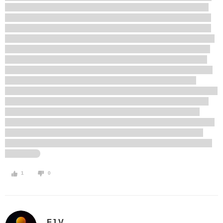
1
0
FJ V.