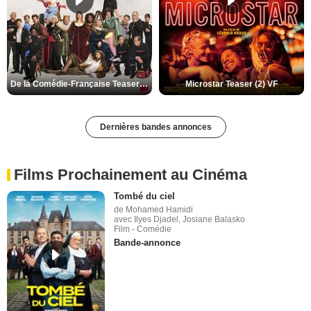
De la Comédie-Française Teaser (3) VF
Microstar Teaser (2) VF
Dernières bandes annonces
Films Prochainement au Cinéma
Tombé du ciel
de Mohamed Hamidi
avec Ilyes Djadel, Josiane Balasko
Film - Comédie
Bande-annonce