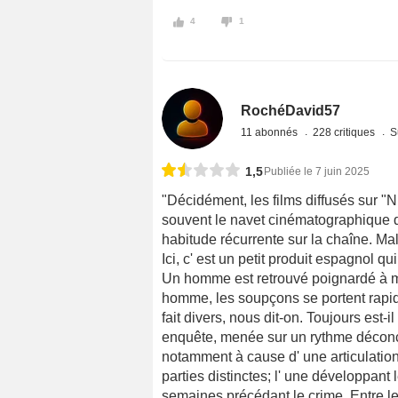
4
1
RochéDavid57
11 abonnés
228 critiques
S
1,5
Publiée le 7 juin 2025
"Décidément, les films diffusés sur "
souvent le navet cinématographique q
habitude récurrente sur la chaîne. Ma
Ici, c' est un petit produit espagnol qu
Un homme est retrouvé poignardé à mo
homme, les soupçons se portent rapide
fait divers, nous dit-on. Toujours est-i
enquête, menée sur un rythme déconce
notamment à cause d' une articulation
parties distinctes; l' une développant l
semaines précédant le crime. Entre le