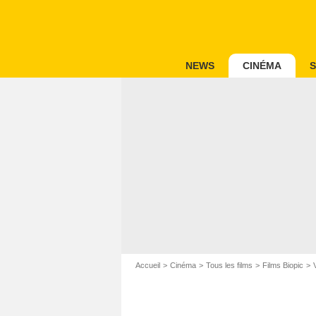
NEWS
CINÉMA
S
Accueil
Cinéma
Tous les films
Films Biopic