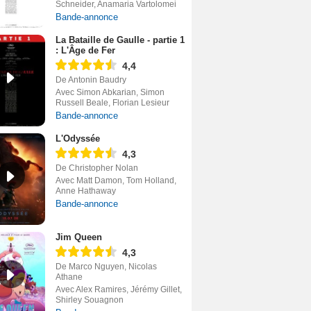
Schneider, Anamaria Vartolomei
Bande-annonce
La Bataille de Gaulle - partie 1
: L'Âge de Fer
4,4
De Antonin Baudry
Avec Simon Abkarian, Simon
Russell Beale, Florian Lesieur
Bande-annonce
L'Odyssée
4,3
De Christopher Nolan
Avec Matt Damon, Tom Holland,
Anne Hathaway
Bande-annonce
Jim Queen
4,3
De Marco Nguyen, Nicolas
Athane
Avec Alex Ramires, Jérémy Gillet,
Shirley Souagnon