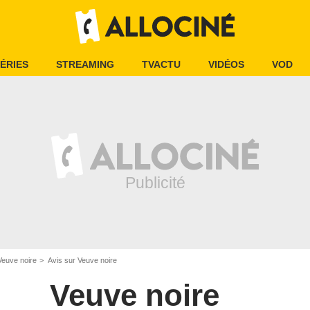
ÉRIES
STREAMING
TVACTU
VIDÉOS
VOD
Veuve noire
Avis sur Veuve noire
Veuve noire