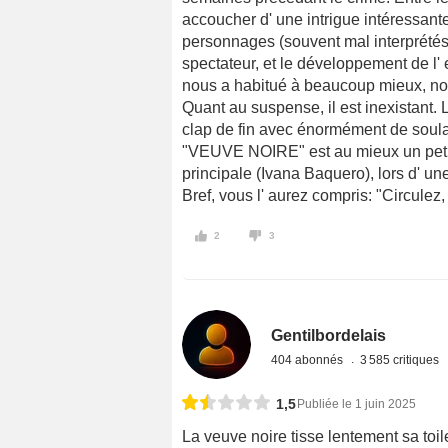
accoucher d' une intrigue intéressante,
personnages (souvent mal interprétés)
spectateur, et le développement de l' 
nous a habitué à beaucoup mieux, not
Quant au suspense, il est inexistant. 
clap de fin avec énormément de soul
"VEUVE NOIRE" est au mieux un petit "
principale (Ivana Baquero), lors d' un
Bref, vous l' aurez compris: "Circulez, y
2
3
Gentilbordelais
404 abonnés
3 585 critiques
1,5
Publiée le 1 juin 2025
La veuve noire tisse lentement sa toile