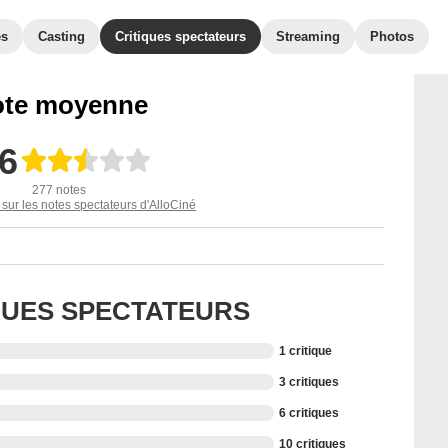
es
Casting
Critiques spectateurs
Streaming
Photos
te moyenne
,6
277 notes
 sur les notes spectateurs d'AlloCiné
IQUES SPECTATEURS
1 critique
3 critiques
6 critiques
10 critiques