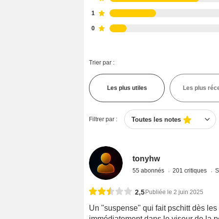
1
0
Trier par :
Les plus utiles
Les plus réc
Filtrer par :
Toutes les notes
tonyhw
55 abonnés
201 critiques
S
2,5
Publiée le 2 juin 2025
Un "suspense" qui fait pschitt dès le
immédiatement dans le viseur de la po