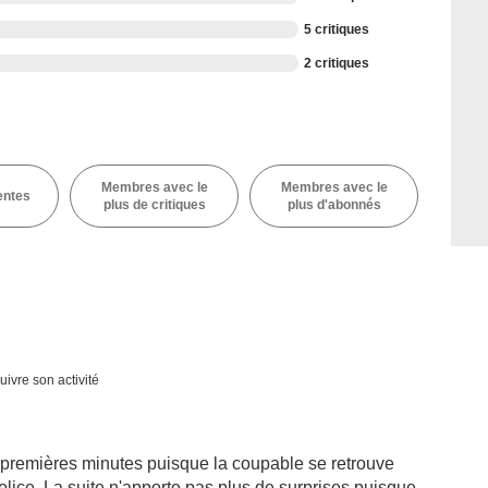
5 critiques
2 critiques
Membres avec le
Membres avec le
entes
plus de critiques
plus d'abonnés
uivre son activité
s premières minutes puisque la coupable se retrouve
lice. La suite n'apporte pas plus de surprises puisque