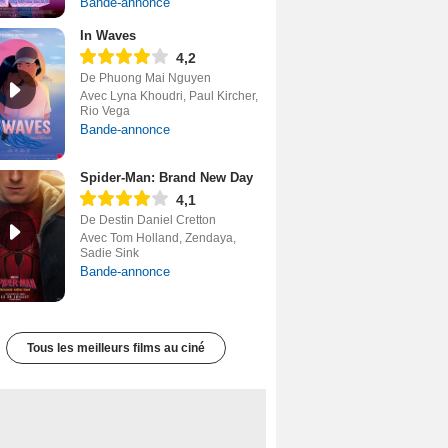
Bande-annonce
In Waves
4,2
De Phuong Mai Nguyen
Avec Lyna Khoudri, Paul Kircher,
Rio Vega
Bande-annonce
Spider-Man: Brand New Day
4,1
De Destin Daniel Cretton
Avec Tom Holland, Zendaya,
Sadie Sink
Bande-annonce
Tous les meilleurs films au ciné