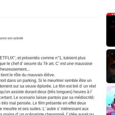
uivre son activité
NETFLIX", et présentés comme n°1, tutoient plus
ue le chef d' oeuvre du 7è art. C' est une mauvaise
lheureusement...
i tient le rôle du mauvais élève.
rt dans un parking. Si le meurtrier semble être un
ment sur sa veuve éplorée. Le film est tiré d' un réel
l qu'on assiste durant deux (très longues) heures à l'
rtant. Le scenario laisse pantois par sa médiocrité;
 très mal pensée. Le film présente en effet deux
e meurtre et ses suites. L' autre s' intéressant aux
s mains d' un scénariste chevronné, l' idée aurait pu