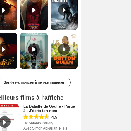
Les Silences de Riyad Bande-annonce VO STFR
Des Fleurs pour Tokyo Bande-annonce VO STFR
Cotton Queen Bande-annonce VO STFR
Bandes-annonces à ne pas manquer
illeurs films à l'affiche
La Bataille de Gaulle - Partie
2 : J’écris ton nom
4,5
De Antonin Baudry
Avec Simon Abkarian, Niels