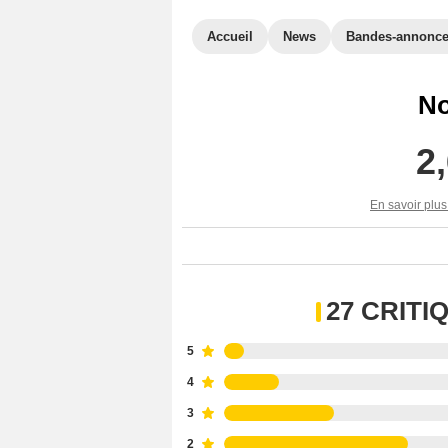
Accueil
News
Bandes-annonc
No
2
En savoir plus
27 CRIT
5
4
3
2