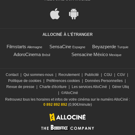
ALLOCINÉ À L'ÉTRANGER
Filmstarts
SensaCine
Beyazperde
Allemagne
Espagne
Turquie
AdoroCinema
Sensacine México
Brésil
Mexique
Contact
|
Qui sommes-nous
|
Recrutement
|
Publicité
|
CGU
|
CGV
|
Politique de cookies
|
Préférences cookies
|
Données Personnelles
|
Revue de presse
|
Charte d'écriture
|
Les services AlloCiné
|
Gérer Utiq
|
©AlloCiné
Retrouvez tous les horaires et infos de votre cinéma sur le numéro AlloCiné :
0 892 892 892
(0,90€/minute)