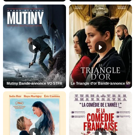
Mutiny Bande-annonce VO STFR
Le Triangle d'or Bande-annonce VF