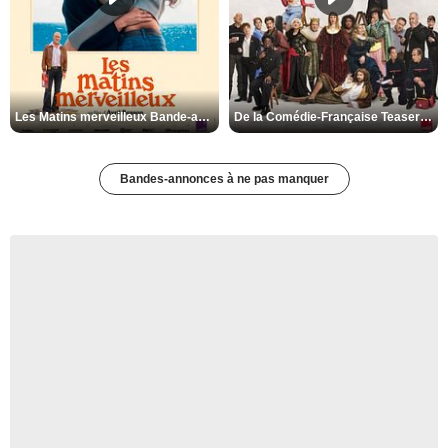
Les Matins merveilleux Bande-annonce VF
De la Comédie-Française Teaser VF
Bandes-annonces à ne pas manquer