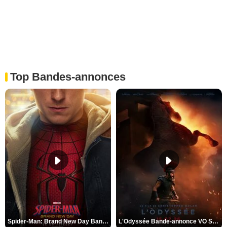
Top Bandes-annonces
Spider-Man: Brand New Day Bande-annonce VO STFR
L'Odyssée Bande-annonce VO STFR