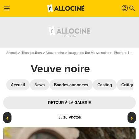
profil
menu
search
Accueil
Tous les films
Veuve noire
Images du film Veuve noire
Photo du film Veuve noire - Photo 3
Veuve noire
Accueil
News
Bandes-annonces
Casting
Critiques
RETOUR À LA GALERIE
3
/ 16 Photos