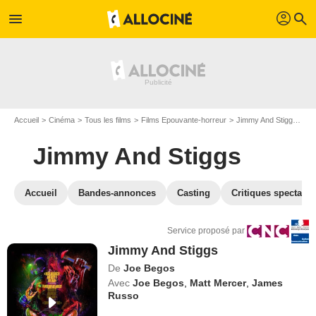
profil
menu
search
Accueil
Cinéma
Tous les films
Films Epouvante-horreur
Jimmy And Stiggs
VO
Jimmy And Stiggs
Accueil
Bandes-annonces
Casting
Critiques spectateu
Service proposé par
Jimmy And Stiggs
De
Joe Begos
Avec
Joe Begos
,
Matt Mercer
,
James
Russo