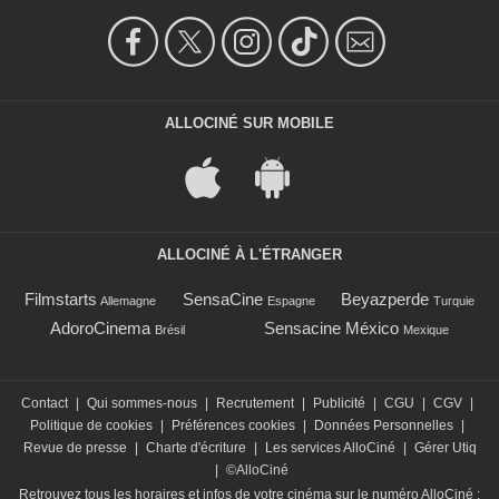
ALLOCINÉ SUR MOBILE
ALLOCINÉ À L'ÉTRANGER
Filmstarts
SensaCine
Beyazperde
Allemagne
Espagne
Turquie
AdoroCinema
Sensacine México
Brésil
Mexique
Contact
|
Qui sommes-nous
|
Recrutement
|
Publicité
|
CGU
|
CGV
|
Politique de cookies
|
Préférences cookies
|
Données Personnelles
|
Revue de presse
|
Charte d'écriture
|
Les services AlloCiné
|
Gérer Utiq
|
©AlloCiné
Retrouvez tous les horaires et infos de votre cinéma sur le numéro AlloCiné :