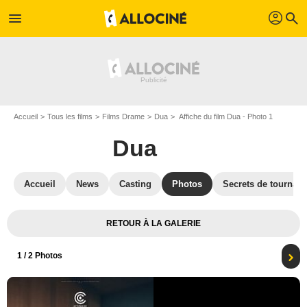
profil
menu
search
Accueil
Tous les films
Films Drame
Dua
Affiche du film Dua - Photo 1
Dua
Accueil
News
Casting
Photos
Secrets de tournag
RETOUR À LA GALERIE
1
/ 2 Photos