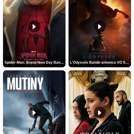
Spider-Man: Brand New Day Bande-annonce VO STFR
L'Odyssée Bande-annonce VO STFR