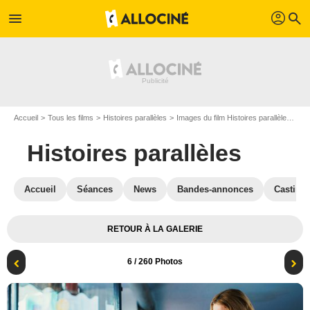
profil
menu
search
Accueil
Tous les films
Histoires parallèles
Images du film Histoires parallèles
Ph
Histoires parallèles
Accueil
Séances
News
Bandes-annonces
Casting
RETOUR À LA GALERIE
6
/ 260 Photos