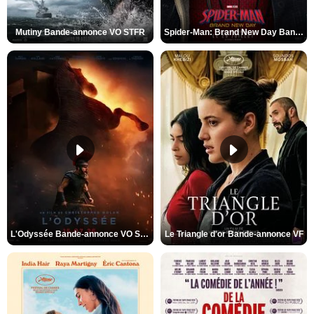
Mutiny Bande-annonce VO STFR
Spider-Man: Brand New Day Bande-annonce VO STFR
L'Odyssée Bande-annonce VO STFR
Le Triangle d'or Bande-annonce VF