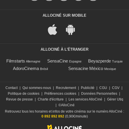
ALLOCINÉ SUR MOBILE
ALLOCINÉ À L'ÉTRANGER
Filmstarts
SensaCine
Beyazperde
Allemagne
Espagne
Turquie
AdoroCinema
Sensacine México
Brésil
Mexique
Contact
|
Qui sommes-nous
|
Recrutement
|
Publicité
|
CGU
|
CGV
|
Politique de cookies
|
Préférences cookies
|
Données Personnelles
|
Revue de presse
|
Charte d'écriture
|
Les services AlloCiné
|
Gérer Utiq
|
©AlloCiné
Retrouvez tous les horaires et infos de votre cinéma sur le numéro AlloCiné :
0 892 892 892
(0,90€/minute)