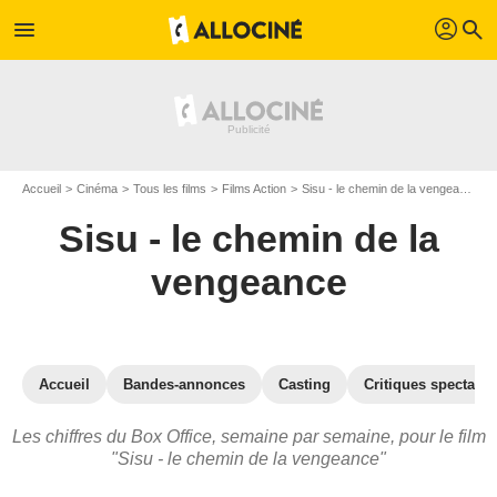
profil
menu
search
Accueil
Cinéma
Tous les films
Films Action
Sisu - le chemin de la vengeance
Sisu - le chemin de la
vengeance
Accueil
Bandes-annonces
Casting
Critiques spectateu
Les chiffres du Box Office, semaine par semaine, pour le film
"Sisu - le chemin de la vengeance"