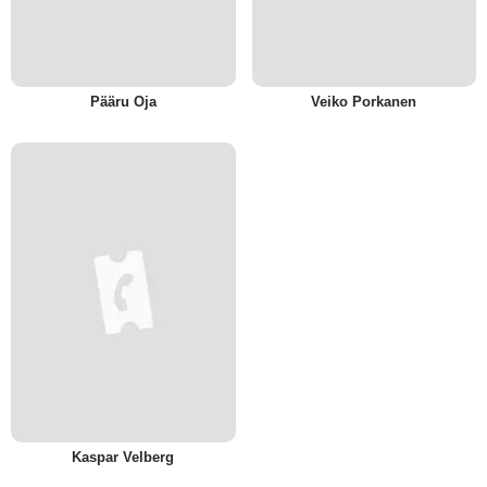
Pääru Oja
Veiko Porkanen
Kaspar Velberg