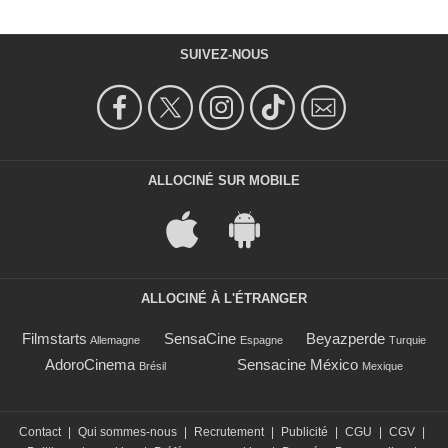
SUIVEZ-NOUS
ALLOCINÉ SUR MOBILE
ALLOCINÉ À L'ÉTRANGER
Filmstarts
SensaCine
Beyazperde
Allemagne
Espagne
Turquie
AdoroCinema
Sensacine México
Brésil
Mexique
Contact
|
Qui sommes-nous
|
Recrutement
|
Publicité
|
CGU
|
CGV
|