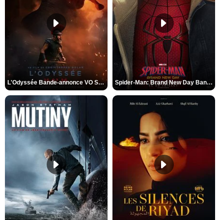
L'Odyssée Bande-annonce VO STFR
Spider-Man: Brand New Day Bande-annonce VO STFR