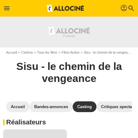
profil
menu
search
Accueil
Cinéma
Tous les films
Films Action
Sisu - le chemin de la vengeance
Sisu - le chemin de la
vengeance
Accueil
Bandes-annonces
Casting
Critiques spectateu
Réalisateurs