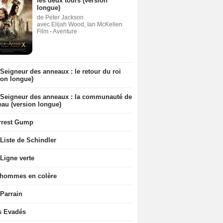
les deux tours (version
longue)
de Peter Jackson
avec Elijah Wood, Ian McKellen
Film - Aventure
Seigneur des anneaux : le retour du roi
ion longue)
 Seigneur des anneaux : la communauté de
eau (version longue)
rrest Gump
Liste de Schindler
Ligne verte
 hommes en colère
 Parrain
s Evadés