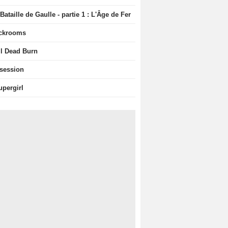
Bataille de Gaulle - partie 1 : L'Âge de Fer
ckrooms
il Dead Burn
session
upergirl