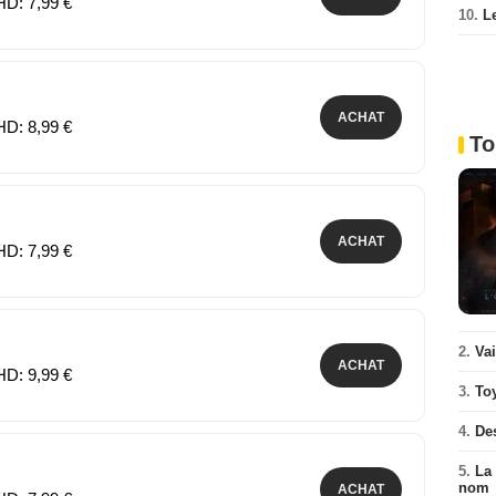
HD: 7,99 €
10.
L
ACHAT
HD: 8,99 €
To
ACHAT
HD: 7,99 €
2.
Va
ACHAT
HD: 9,99 €
3.
To
4.
De
5.
La 
nom
ACHAT