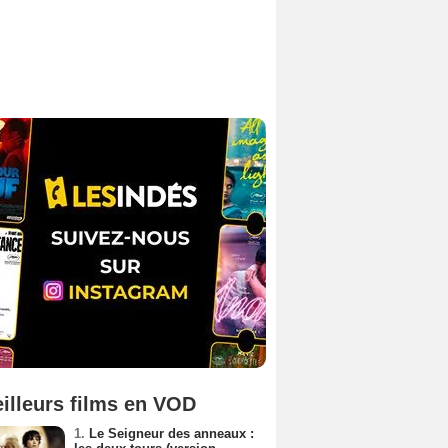
illeurs films en VOD
1.
Le Seigneur des anneaux :