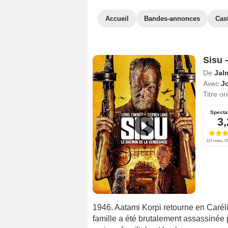
Accueil
Bandes-annonces
Cas
Sisu 
De
Jal
Avec
J
Titre or
Specta
3,
313 notes, 65
1946. Aatami Korpi retourne en Carélie
famille a été brutalement assassinée 