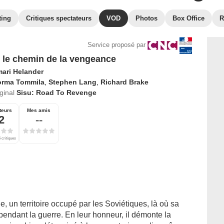
ting
Critiques spectateurs
VOD
Photos
Box Office
R
Service proposé par
- le chemin de la vengeance
mari Helander
orma Tommila
,
Stephen Lang
,
Richard Brake
iginal
Sisu: Road To Revenge
teurs
Mes amis
2
--
 critiques
, un territoire occupé par les Soviétiques, là où sa
pendant la guerre. En leur honneur, il démonte la