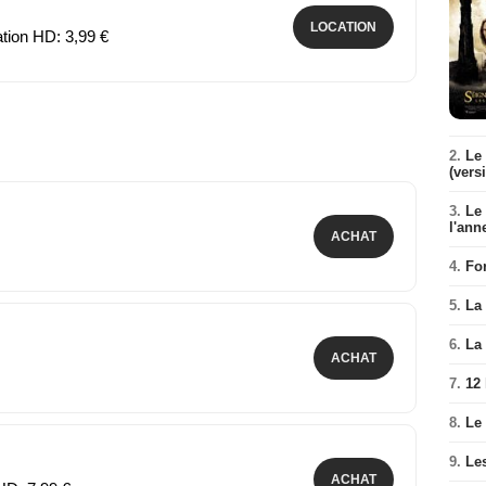
LOCATION
ation HD: 3,99 €
2.
Le 
(vers
3.
Le
l'ann
ACHAT
4.
Fo
5.
La 
6.
La 
ACHAT
7.
12
8.
Le
9.
Le
ACHAT