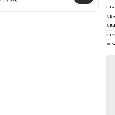
HD: 7,99 €
6.
La 
7.
Ba
8.
Ev
9.
Ob
10.
S