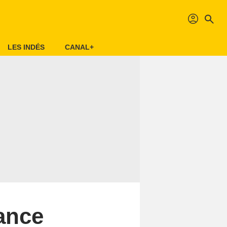
profil
search
LES INDÉS
CANAL+
eance