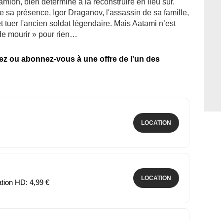
amion, bien déterminé à la reconstruire en lieu sûr.
 sa présence, Igor Draganov, l'assassin de sa famille,
et tuer l'ancien soldat légendaire. Mais Aatami n’est
e mourir » pour rien…
tez ou abonnez-vous à une offre de l'un des
LOCATION
LOCATION
ation HD: 4,99 €