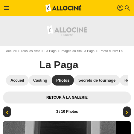
profil
menu
search
Accueil
Tous les films
La Paga
Images du film La Paga
Photo du film La Paga - Photo 3
La Paga
Accueil
Casting
Photos
Secrets de tournage
Réco
RETOUR À LA GALERIE
3
/ 10 Photos