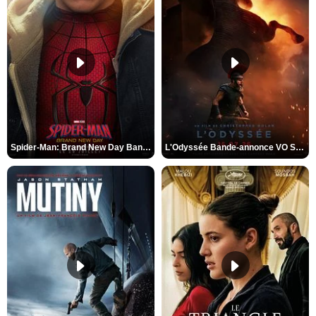
Spider-Man: Brand New Day Bande-annonce VO STFR
L'Odyssée Bande-annonce VO STFR