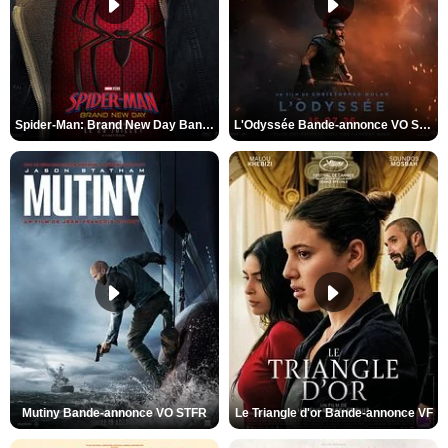
Spider-Man: Brand New Day Bande-annonce VO STFR
L'Odyssée Bande-annonce VO STFR
Mutiny Bande-annonce VO STFR
Le Triangle d'or Bande-annonce VF