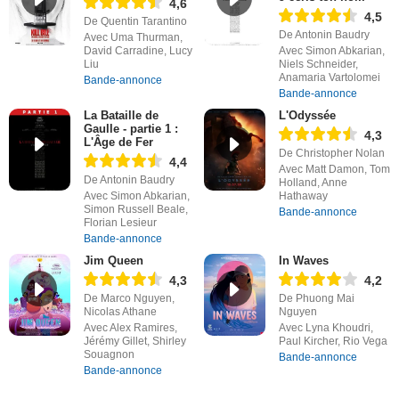
4,6
4,5
De Quentin Tarantino
De Antonin Baudry
Avec Uma Thurman,
David Carradine, Lucy
Avec Simon Abkarian,
Liu
Niels Schneider,
Anamaria Vartolomei
Bande-annonce
Bande-annonce
La Bataille de
L'Odyssée
Gaulle - partie 1 :
4,3
L'Âge de Fer
De Christopher Nolan
4,4
Avec Matt Damon, Tom
De Antonin Baudry
Holland, Anne
Avec Simon Abkarian,
Hathaway
Simon Russell Beale,
Bande-annonce
Florian Lesieur
Bande-annonce
Jim Queen
In Waves
4,3
4,2
De Marco Nguyen,
De Phuong Mai
Nicolas Athane
Nguyen
Avec Alex Ramires,
Avec Lyna Khoudri,
Jérémy Gillet, Shirley
Paul Kircher, Rio Vega
Souagnon
Bande-annonce
Bande-annonce