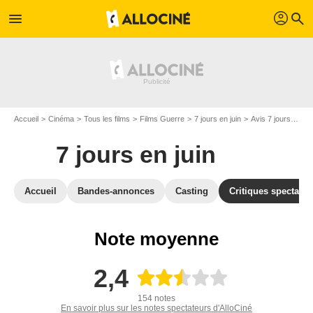
profil
menu
search
Accueil
Cinéma
Tous les films
Films Guerre
7 jours en juin
Avis 7 jours en juin
7 jours en juin
Accueil
Bandes-annonces
Casting
Critiques spectateu
Note moyenne
2,4
154 notes
En savoir plus sur les notes spectateurs d'AlloCiné