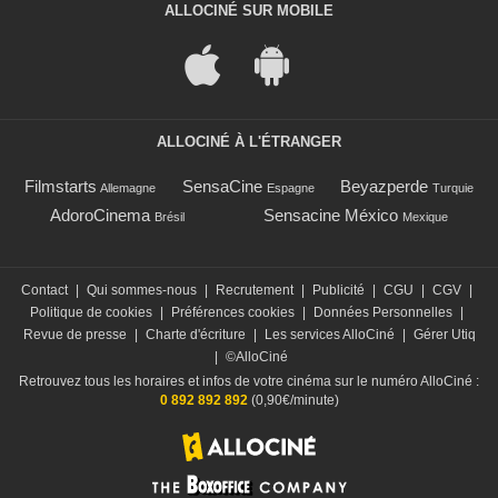
ALLOCINÉ SUR MOBILE
ALLOCINÉ À L'ÉTRANGER
Filmstarts
SensaCine
Beyazperde
Allemagne
Espagne
Turquie
AdoroCinema
Sensacine México
Brésil
Mexique
Contact
|
Qui sommes-nous
|
Recrutement
|
Publicité
|
CGU
|
CGV
|
Politique de cookies
|
Préférences cookies
|
Données Personnelles
|
Revue de presse
|
Charte d'écriture
|
Les services AlloCiné
|
Gérer Utiq
|
©AlloCiné
Retrouvez tous les horaires et infos de votre cinéma sur le numéro AlloCiné :
0 892 892 892
(0,90€/minute)