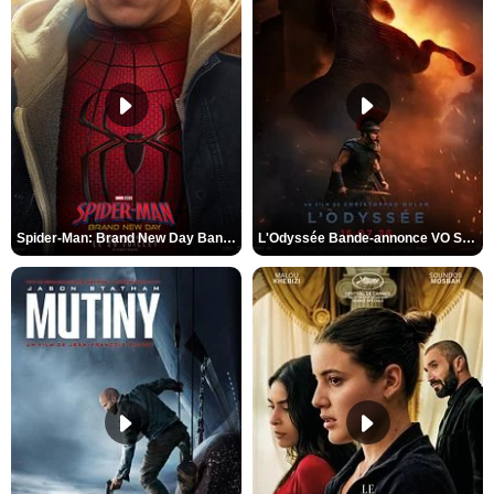
Spider-Man: Brand New Day Bande-annonce VO STFR
L'Odyssée Bande-annonce VO STFR