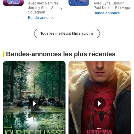
Avec Alex Ramires,
Avec Lyna Khoudri,
Jérémy Gillet, Shirley
Paul Kircher, Rio Vega
Souagnon
Bande-annonce
Bande-annonce
Tous les meilleurs films au ciné
Bandes-annonces les plus récentes