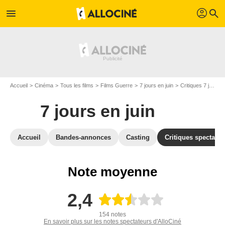
profil
menu
search
Accueil
Cinéma
Tous les films
Films Guerre
7 jours en juin
Critiques 7 jours en juin
7 jours en juin
Accueil
Bandes-annonces
Casting
Critiques spectateu
Note moyenne
2,4
154 notes
En savoir plus sur les notes spectateurs d'AlloCiné