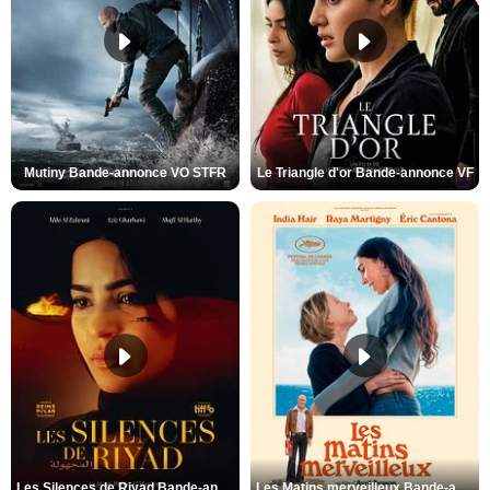
Mutiny Bande-annonce VO STFR
Le Triangle d'or Bande-annonce VF
Les Silences de Riyad Bande-annonce VO STFR
Les Matins merveilleux Bande-annonce VF