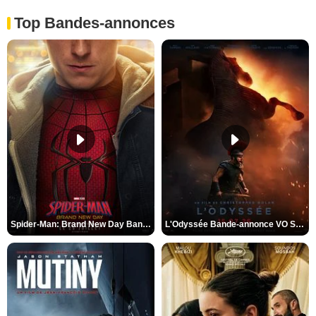
Top Bandes-annonces
Spider-Man: Brand New Day Bande-annonce VO STFR
L'Odyssée Bande-annonce VO STFR