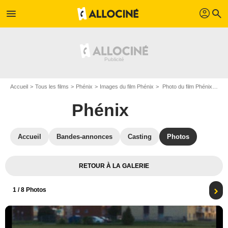
profil
menu
search
Accueil
Tous les films
Phénix
Images du film Phénix
Photo du film Phénix - Photo 1
Phénix
Accueil
Bandes-annonces
Casting
Photos
RETOUR À LA GALERIE
1
/ 8 Photos