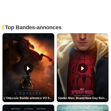
Top Bandes-annonces
L'Odyssée Bande-annonce VO STFR
Spider-Man: Brand New Day Bande-annonce VO STFR