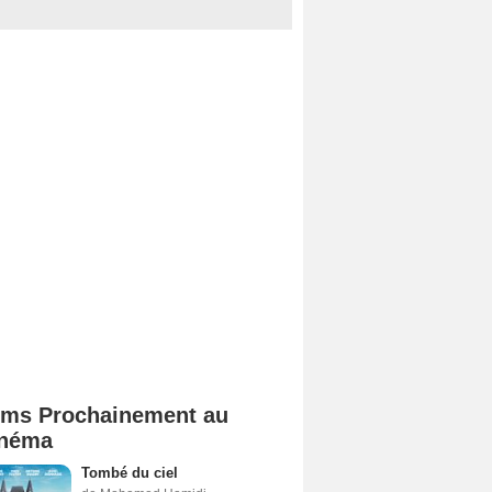
lms Prochainement au
néma
Tombé du ciel