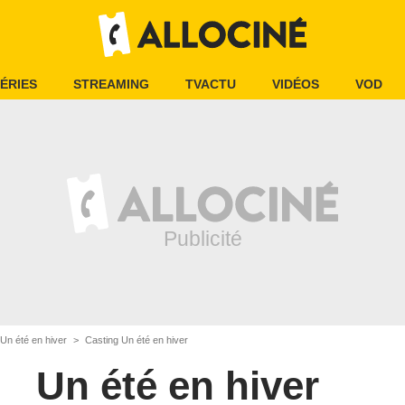
ÉRIES
STREAMING
TVACTU
VIDÉOS
VOD
Un été en hiver
Casting Un été en hiver
Un été en hiver