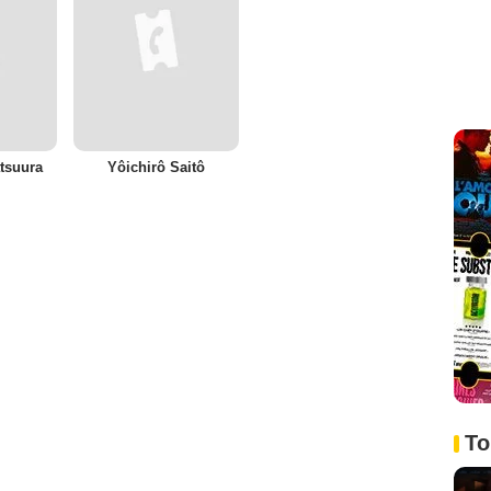
tsuura
Yôichirô Saitô
To