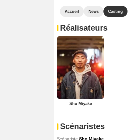
Accueil
News
Casting
Réalisateurs
Sho Miyake
Scénaristes
Scénariste
Sho Miyake