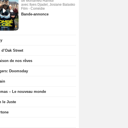
de Mohamed Hamidi
avec Ilyes Djadel, Josiane Balasko
Film - Comédie
Bande-annonce
ny
n d’Oak Street
ison de nos rêves
gers: Doomsday
ain
ômas – Le nouveau monde
n le Juste
rtone