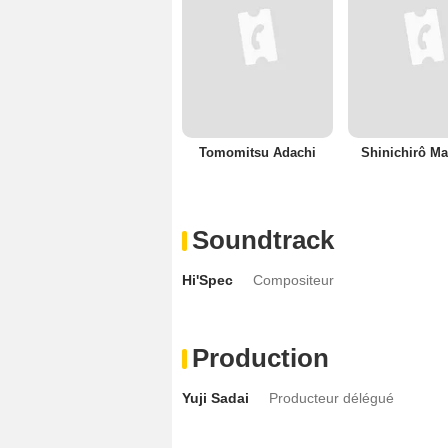
Tomomitsu Adachi
Shinichirô Ma
Soundtrack
Hi'Spec
Compositeur
Production
Yuji Sadai
Producteur délégué