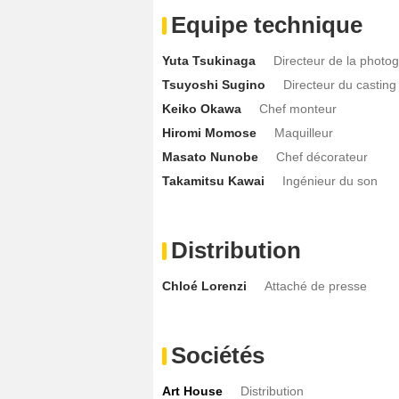
Equipe technique
Yuta Tsukinaga
Directeur de la photo
Tsuyoshi Sugino
Directeur du casting
Keiko Okawa
Chef monteur
Hiromi Momose
Maquilleur
Masato Nunobe
Chef décorateur
Takamitsu Kawai
Ingénieur du son
Distribution
Chloé Lorenzi
Attaché de presse
Sociétés
Art House
Distribution