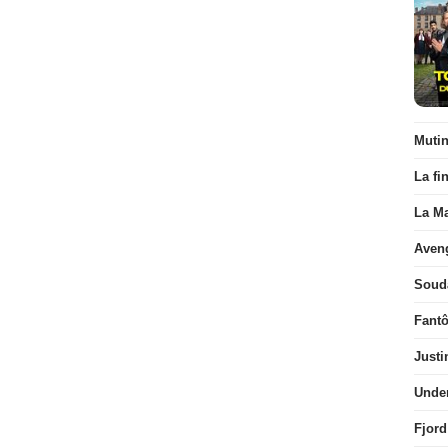
Muti
La fi
La Ma
Aven
Soud
Fant
Justi
Unde
Fjord