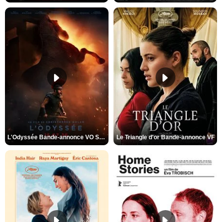
L'Odyssée Bande-annonce VO STFR
Le Triangle d'or Bande-annonce VF