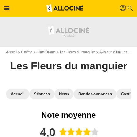
profil
menu
search
Accueil
Cinéma
Films Drame
Les Fleurs du manguier
Avis sur le film Les Fleurs du manguier
Les Fleurs du manguier
Accueil
Séances
News
Bandes-annonces
Casting
Note moyenne
4,0