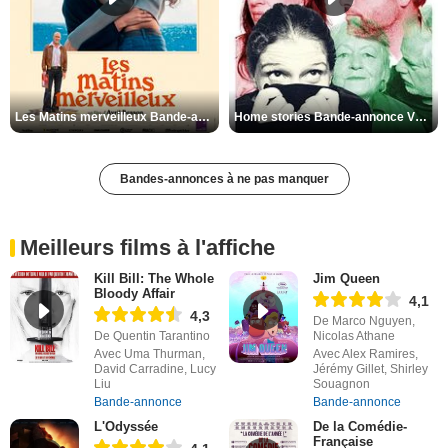
Les Matins merveilleux Bande-annonce VF
Home stories Bande-annonce VO STFR
Bandes-annonces à ne pas manquer
Meilleurs films à l'affiche
Kill Bill: The Whole
Jim Queen
Bloody Affair
4,1
4,3
De Marco Nguyen,
De Quentin Tarantino
Nicolas Athane
Avec Uma Thurman,
Avec Alex Ramires,
David Carradine, Lucy
Jérémy Gillet, Shirley
Liu
Souagnon
Bande-annonce
Bande-annonce
L'Odyssée
De la Comédie-
Française