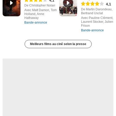
4,1
4,1
De Christopher Nolan
De Martin Darondeau,
Avec Matt Damon, Tom
Bertrand Usclat
Holland, Anne
Hathaway
Avec Pauline Clément,
Laurent Stocker, Julien
Bande-annonce
Frison
Bande-annonce
Meilleurs films au ciné selon la presse