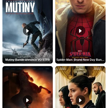
Mutiny Bande-annonce VO STFR
Spider-Man: Brand New Day Bande-annonce VO STFR