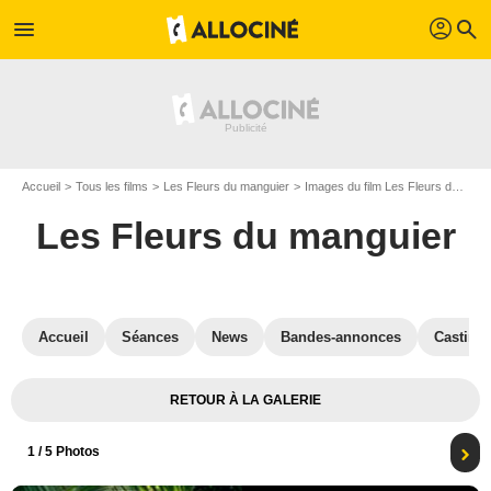
profil
menu
search
Accueil
Tous les films
Les Fleurs du manguier
Images du film Les Fleurs du manguier
Les Fleurs du manguier
Accueil
Séances
News
Bandes-annonces
Casting
RETOUR À LA GALERIE
1
/ 5 Photos