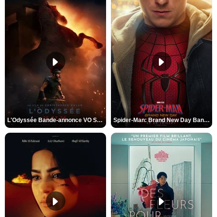
L'Odyssée Bande-annonce VO STFR
Spider-Man: Brand New Day Bande-annonce VO STFR