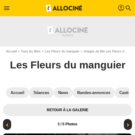
profil
menu
search
Accueil
Tous les films
Les Fleurs du manguier
Images du film Les Fleurs du manguier
Les Fleurs du manguier
Accueil
Séances
News
Bandes-annonces
Casting
RETOUR À LA GALERIE
3
/ 5 Photos