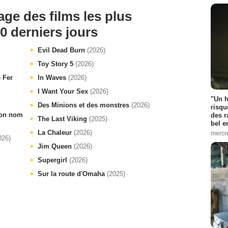
age des films les plus
0 derniers jours
Evil Dead Burn
(2026)
Toy Story 5
(2026)
e Fer
In Waves
(2026)
I Want Your Sex
(2026)
"Un h
Des Minions et des monstres
(2026)
risqu
 ton nom
des r
The Last Viking
(2025)
bel 
La Chaleur
(2026)
mercr
026)
Jim Queen
(2026)
Supergirl
(2026)
Sur la route d'Omaha
(2025)