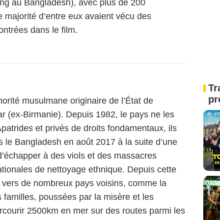
ong au Bangladesh), avec plus de 200
 majorité d’entre eux avaient vécu des
ontrées dans le film.
Tr
pr
rité musulmane originaire de l’État de
 (ex-Birmanie). Depuis 1982, le pays ne les
atrides et privés de droits fondamentaux, ils
rs le Bangladesh en août 2017 à la suite d’une
 d’échapper à des viols et des massacres
ationales de nettoyage ethnique. Depuis cette
t vers de nombreux pays voisins, comme la
s familles, poussées par la misère et les
arcourir 2500km en mer sur des routes parmi les