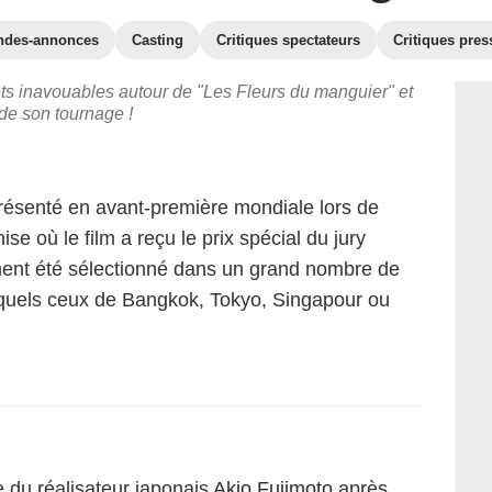
ndes-annonces
Casting
Critiques spectateurs
Critiques pres
ets inavouables autour de "Les Fleurs du manguier" et
de son tournage !
résenté en avant-première mondiale lors de
se où le film a reçu le prix spécial du jury
lement été sélectionné dans un grand nombre de
esquels ceux de Bangkok, Tokyo, Singapour ou
e du réalisateur japonais
Akio Fujimoto
après