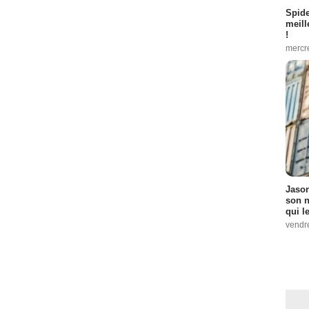
Spid
meill
!
mercr
Jason
son n
qui le
vendre