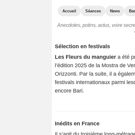
Accueil
Séances
News
Ba
Anecdotes, potins, actus, voire secr
Sélection en festivals
Les Fleurs du manguier
a été p
l’édition 2025 de la Mostra de Veni
Orizzonti. Par la suite, il a éga
festivals internationaux parmi l
encore Bari.
Inédits en France
Il s’agit du troisième long-métrag