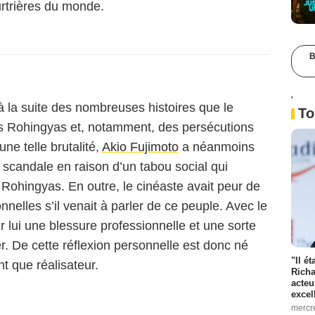
rtrières du monde.
B
'
à la suite des nombreuses histoires que le
To
es Rohingyas et, notamment, des persécutions
ne telle brutalité,
Akio Fujimoto
a néanmoins
l scandale en raison d’un tabou social qui
 Rohingyas. En outre, le cinéaste avait peur de
nelles s’il venait à parler de ce peuple. Avec le
 lui une blessure professionnelle et une sorte
er. De cette réflexion personnelle est donc né
"Il é
t que réalisateur.
Richa
acteu
excel
mercr