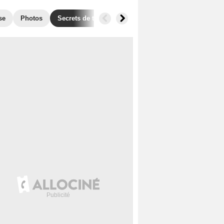
se
Photos
Secrets de tournage
Box Office
Récompense