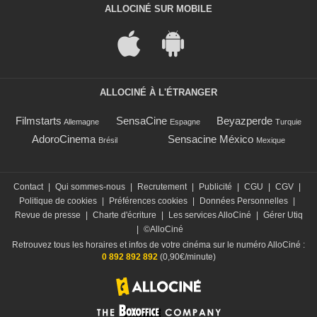
ALLOCINÉ SUR MOBILE
ALLOCINÉ À L'ÉTRANGER
Filmstarts
SensaCine
Beyazperde
Allemagne
Espagne
Turquie
AdoroCinema
Sensacine México
Brésil
Mexique
Contact
|
Qui sommes-nous
|
Recrutement
|
Publicité
|
CGU
|
CGV
|
Politique de cookies
|
Préférences cookies
|
Données Personnelles
|
Revue de presse
|
Charte d'écriture
|
Les services AlloCiné
|
Gérer Utiq
|
©AlloCiné
Retrouvez tous les horaires et infos de votre cinéma sur le numéro AlloCiné :
0 892 892 892
(0,90€/minute)