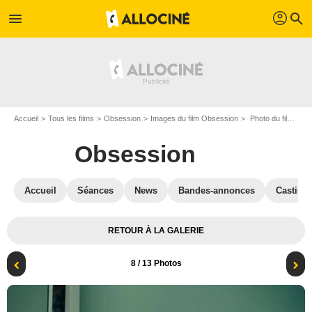
profil
menu
search
Accueil
Tous les films
Obsession
Images du film Obsession
Photo du film Obsession - Photo 8
Obsession
Accueil
Séances
News
Bandes-annonces
Casting
RETOUR À LA GALERIE
8
/ 13 Photos