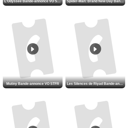
L'Odyssée Bande-annonce VO STFR
Spider-Man: Brand New Day Bande-annonce VO STFR
Mutiny Bande-annonce VO STFR
Les Silences de Riyad Bande-annonce VO STFR