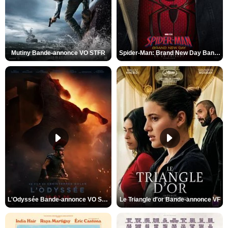
Mutiny Bande-annonce VO STFR
Spider-Man: Brand New Day Bande-annonce VO STFR
L'Odyssée Bande-annonce VO STFR
Le Triangle d'or Bande-annonce VF