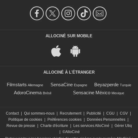
ALLOCINÉ SUR MOBILE
ALLOCINÉ À L'ÉTRANGER
Filmstarts
SensaCine
Beyazperde
Allemagne
Espagne
Turquie
AdoroCinema
Sensacine México
Brésil
Mexique
Contact
|
Qui sommes-nous
|
Recrutement
|
Publicité
|
CGU
|
CGV
|
Politique de cookies
|
Préférences cookies
|
Données Personnelles
|
Revue de presse
|
Charte d'écriture
|
Les services AlloCiné
|
Gérer Utiq
|
©AlloCiné