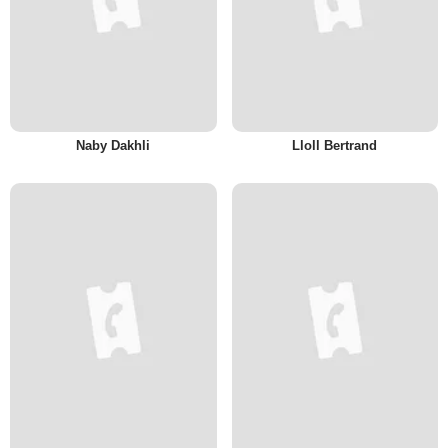
Naby Dakhli
Lloll Bertrand