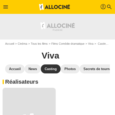
profil
menu
search
Accueil
Cinéma
Tous les films
Films Comédie dramatique
Viva
Casting Viva
Viva
Accueil
News
Casting
Photos
Secrets de tournag
Réalisateurs