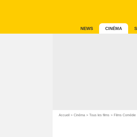
NEWS
CINÉMA
S
Accueil
Cinéma
Tous les films
Films Comédie