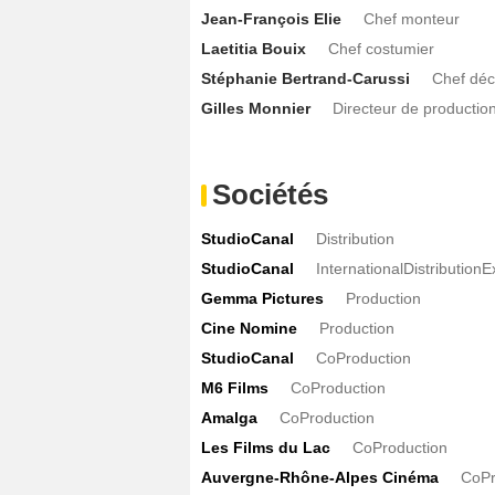
Jean-François Elie
Chef monteur
Laetitia Bouix
Chef costumier
Stéphanie Bertrand-Carussi
Chef déc
Gilles Monnier
Directeur de productio
Sociétés
StudioCanal
Distribution
StudioCanal
InternationalDistributionE
Gemma Pictures
Production
Cine Nomine
Production
StudioCanal
CoProduction
M6 Films
CoProduction
Amalga
CoProduction
Les Films du Lac
CoProduction
Auvergne-Rhône-Alpes Cinéma
CoPr