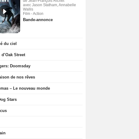
de Jean-François Richet
avec Jason Statham, Annabelle
Wallis
Film - Action
Bande-annonce
 du ciel
n d’Oak Street
gers: Doomsday
ison de nos rêves
ômas – Le nouveau monde
og Stars
icus
ain