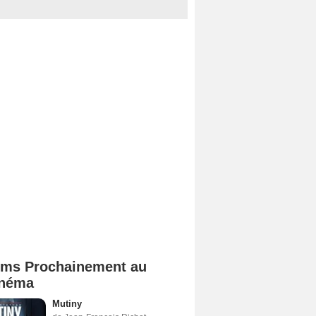
lms Prochainement au
néma
Mutiny