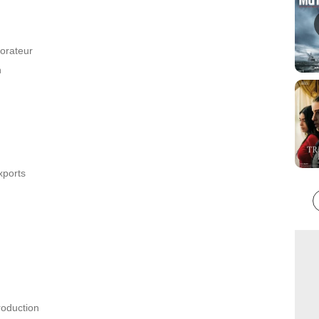
orateur
n
xports
oduction