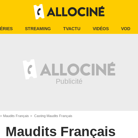
ÉRIES
STREAMING
TVACTU
VIDÉOS
VOD
Maudits Français
Casting Maudits Français
Maudits Français