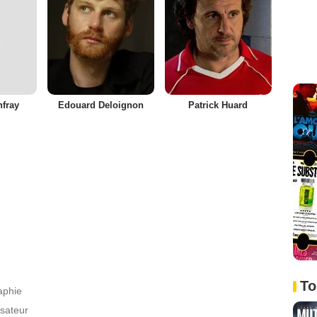
nfray
Edouard Deloignon
Patrick Huard
To
aphie
isateur