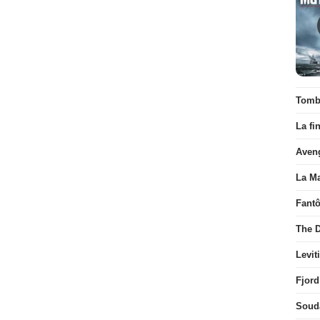
Tombé
La fi
Aven
La Ma
Fant
The D
Levit
Fjord
Soud