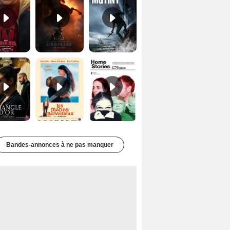
Le Triangle d'or Bande-annonce VF
Les Matins merveilleux Bande-annonce VF
Home stories Bande-annonce VO STFR
Bandes-annonces à ne pas manquer