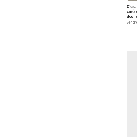
C'est
ciném
des m
vendr