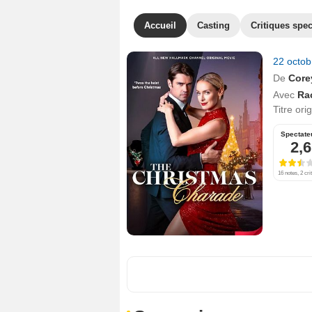
Accueil
Casting
Critiques spec
22 octo
De
Core
Avec
Ra
Titre ori
Spectate
2,6
16 notes, 2 cri