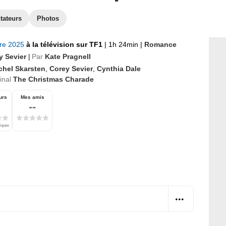
tateurs
Photos
bre 2025
à la télévision sur TF1
|
1h 24min
|
Romance
y Sevier
Par
Kate Pragnell
|
chel Skarsten
,
Corey Sevier
,
Cynthia Dale
ginal
The Christmas Charade
urs
Mes amis
--
tiques