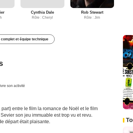
ier
Cynthia Dale
Rob Stewart
sh
Rôle : Cheryl
Rôle : Jim
 complet et équipe technique
s
ivre son activité
part) entre le film la romance de Noël et le film
Sevier son jeu immuable est trop vu et revu.
To
 départ était plaisante.