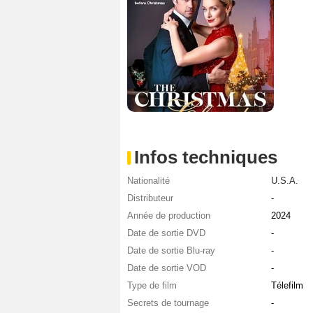
Infos techniques
Nationalité
U.S.A.
Distributeur
-
Année de production
2024
Date de sortie DVD
-
Date de sortie Blu-ray
-
Date de sortie VOD
-
Type de film
Télefilm
Secrets de tournage
-