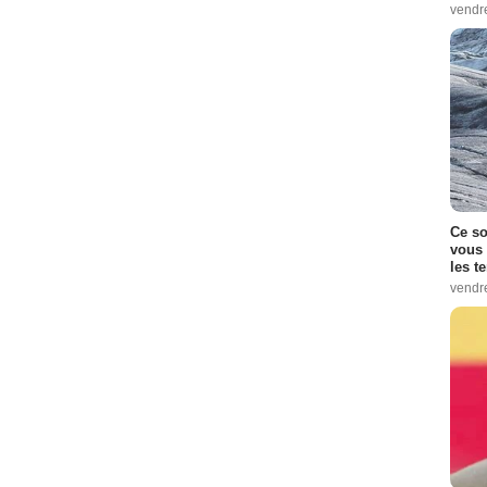
vendr
Ce so
vous 
les t
vendr