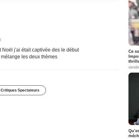
5
t Noël j'ai était captivée des le début
Ce so
Impos
qui mélange les deux thèmes
thrill
vendr
 Critiques Spectateurs
Qu’es
méch