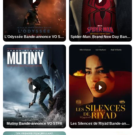
L'Odyssée Bande-annonce VO STFR
Spider-Man: Brand New Day Bande-annonce VO STFR
Mutiny Bande-annonce VO STFR
Les Silences de Riyad Bande-annonce VO STFR