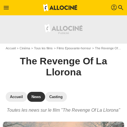
profil
menu
search
Accueil
Cinéma
Tous les films
Films Epouvante-horreur
The Revenge Of La Llorona
The Revenge Of La
Llorona
Accueil
News
Casting
Toutes les news sur le film "The Revenge Of La Llorona"