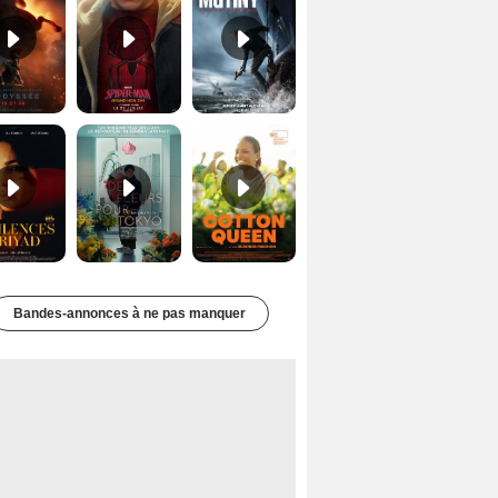
Les Silences de Riyad Bande-annonce VO STFR
Des Fleurs pour Tokyo Bande-annonce VO STFR
Cotton Queen Bande-annonce VO STFR
Bandes-annonces à ne pas manquer