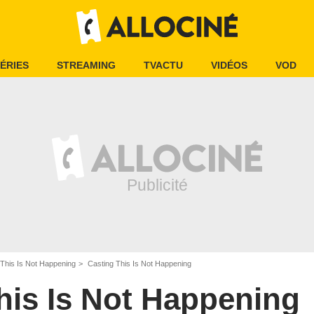
ÉRIES
STREAMING
TVACTU
VIDÉOS
VOD
This Is Not Happening
Casting This Is Not Happening
his Is Not Happening