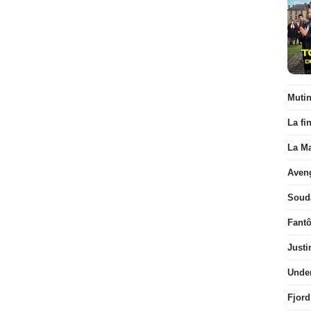
Muti
La fi
La Ma
Aven
Soud
Fant
Justi
Unde
Fjord