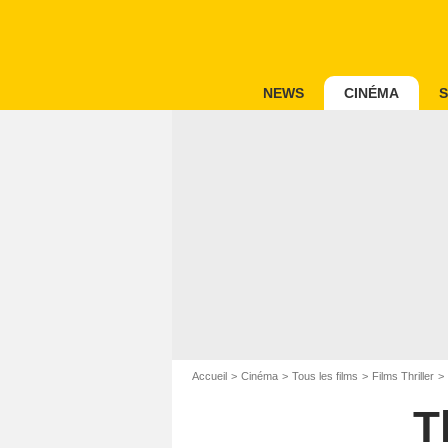
NEWS
CINÉMA
S
Accueil
Cinéma
Tous les films
Films Thriller
T