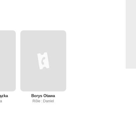
ązka
Borys Otawa
ja
Rôle : Daniel