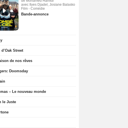
de Mohamed Hamidi
avec Ilyes Djadel, Josiane Balasko
Film - Comédie
Bande-annonce
ny
n d’Oak Street
ison de nos rêves
gers: Doomsday
ain
ômas – Le nouveau monde
n le Juste
rtone